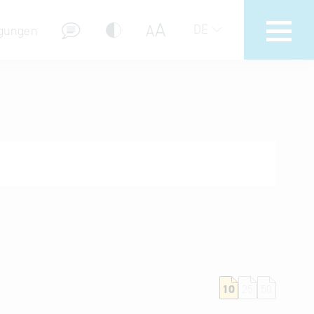
A
A
DE
gungen
Hotline
Hilfe zur Suche
Nutzungsbedingungen
Häufig gestellte Fragen (FAQ)
10
25
50