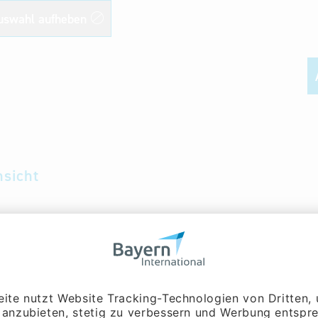
uswahl aufheben
nsicht