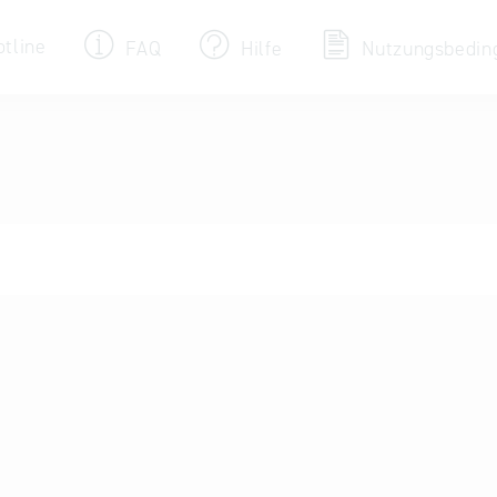
otline
FAQ
Hilfe
Nutzungsbedin
Eintrag ändern / löschen
Aktualisieren Sie Ihren bestehenden Eintrag
in der „Key to Bavaria“ Datenbank
Internationale Datenbanken
Alternative Datenbanken aus Österreich und
der Slowakei