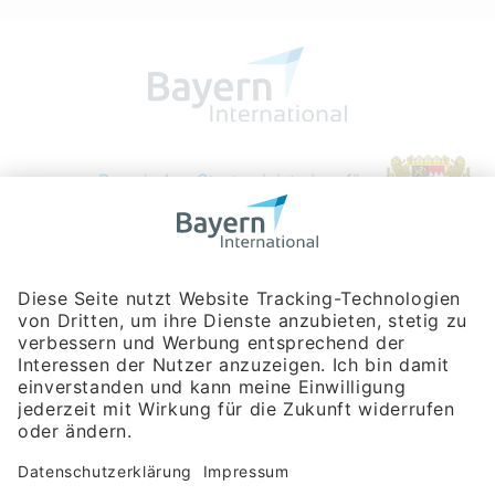
Bayerische Gesellschaft für Internationale
Wirtschaftsbeziehungen mbH
Rosenheimer Str. 143C
81671 München
Tel:
+49 180 5949260
(Festnetz 14 ct/min, Mobil max. 42 ct/min)
Hotline
Datenschutzerklärung
Impressum