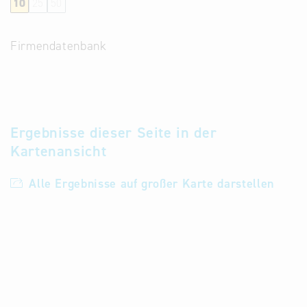
10
25
50
Alternative
Datenbanken
Firmendatenbank
aus
Österreich
und der
Slowakei
Ergebnisse dieser Seite in der
Kartenansicht
Alle Ergebnisse auf großer Karte darstellen