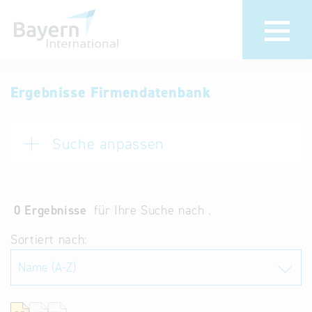
Anmeldung
Eintrag
Ergebnisse Firmendatenbank
ändern /
Unternehmen
löschen
anmelden
Suche anpassen
Aktualisieren
Sie Ihren
Institution
bestehenden
anmelden
Eintrag in der
0 Ergebnisse
für Ihre Suche nach .
„Key to
Sortiert nach:
Bavaria“
Datenbank
Internationale
Datenbanken