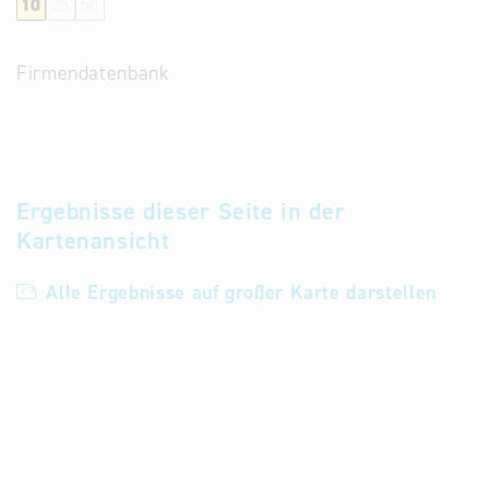
10
25
50
Alternative
Datenbanken
Firmendatenbank
aus
Österreich
und der
Slowakei
Ergebnisse dieser Seite in der
Kartenansicht
Alle Ergebnisse auf großer Karte darstellen