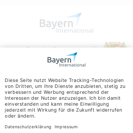
Bayerische Gesellschaft für Internationale
Wirtschaftsbeziehungen mbH
Rosenheimer Str. 143C
81671 München
Tel:
+49 180 5949260
(Festnetz 14 ct/min, Mobil max. 42 ct/min)
Hotline
Datenschutzerklärung
Impressum