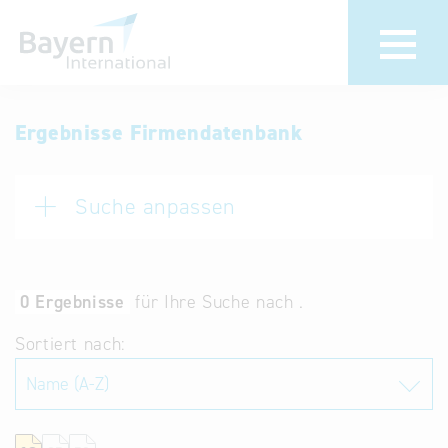
Anmeldung
Eintrag
Ergebnisse Firmendatenbank
ändern /
Unternehmen
löschen
anmelden
Suche anpassen
Aktualisieren
Sie Ihren
Institution
bestehenden
anmelden
Eintrag in der
0 Ergebnisse
für Ihre Suche nach .
„Key to
Sortiert nach:
Bavaria“
Datenbank
Internationale
Datenbanken