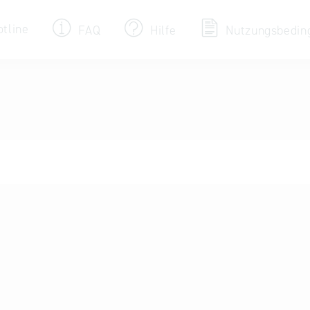
otline
FAQ
Hilfe
Nutzungsbedin
Eintrag ändern / löschen
Aktualisieren Sie Ihren bestehenden Eintrag
in der „Key to Bavaria“ Datenbank
Internationale Datenbanken
Alternative Datenbanken aus Österreich und
der Slowakei