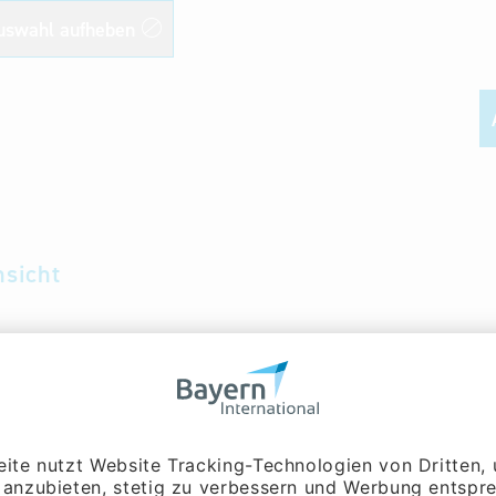
uswahl aufheben
nsicht