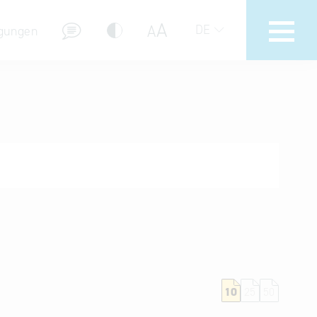
A
A
DE
gungen
Hotline
Hilfe zur Suche
Nutzungsbedingungen
Häufig gestellte Fragen (FAQ)
10
25
50