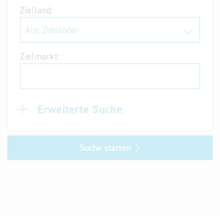
Zielland:
Alternative
Datenbanken
aus
Österreich
Zielmarkt:
und der
Slowakei
Erweiterte Suche
Suche starten