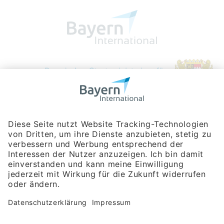
Bayerische Gesellschaft für Internationale
Wirtschaftsbeziehungen mbH
Rosenheimer Str. 143C
81671 München
Tel:
+49 180 5949260
(Festnetz 14 ct/min, Mobil max. 42 ct/min)
Hotline
Datenschutzerklärung
Impressum
Hilfe zur Suche