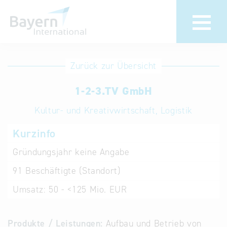
Anmeldung
Eintrag
Zurück zur Übersicht
ändern /
Unternehmen
1-2-3.TV GmbH
löschen
anmelden
Aktualisieren
Kultur- und Kreativwirtschaft, Logistik
Sie Ihren
Institution
Kurzinfo
bestehenden
anmelden
Eintrag in der
Gründungsjahr
keine Angabe
„Key to
91
Beschäftigte (Standort)
Bavaria“
Datenbank
Umsatz:
50 - <125 Mio. EUR
Internationale
Produkte / Leistungen:
Aufbau und Betrieb von
Datenbanken