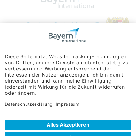
Bayerische Gesellschaft für Internationale
Wirtschaftsbeziehungen mbH
Rosenheimer Str. 143C
81671 München
Tel:
+49 180 5949260
(Festnetz 14 ct/min, Mobil max. 42 ct/min)
Hotline
Datenschutzerklärung
Impressum
Hilfe zur Suche
Nutzungsbedingungen
Häufig gestellte Fragen (FAQ)