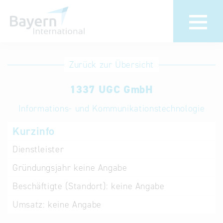
Anmeldung
Eintrag
Zurück zur Übersicht
ändern /
Unternehmen
1337 UGC GmbH
löschen
anmelden
Aktualisieren
Informations- und Kommunikationstechnologie
Sie Ihren
Institution
Kurzinfo
bestehenden
anmelden
Eintrag in der
Dienstleister
„Key to
Gründungsjahr
keine Angabe
Bavaria“
Datenbank
Beschäftigte (Standort):
keine Angabe
Umsatz:
keine Angabe
Internationale
Datenbanken