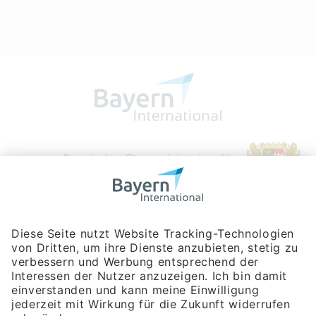
Bayerische Gesellschaft für Internationale
Wirtschaftsbeziehungen mbH
Rosenheimer Str. 143C
81671 München
Tel:
+49 180 5949260
(Festnetz 14 ct/min, Mobil max. 42 ct/min)