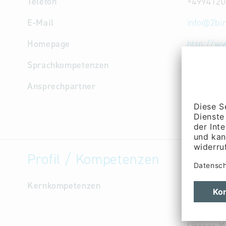
Telefon
+4994120
E-Mail
info
@
2bi
Homepage
http://w
Sprachkompetenzen
Englisch
Ansprechpartner
Geschäft
Entwicklu
Schubert
Profil / Kompetenzen
Kernkompetenzen
Unser Tea
Biotechno