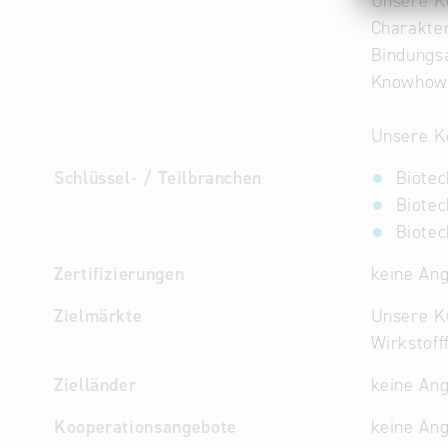
Unsere Ke
Charakter
Bindungsa
Knowhow i
Unsere K
Schlüssel- / Teilbranchen
Biotec
Biotec
Biotec
Zertifizierungen
keine An
Zielmärkte
Unsere Ku
Wirkstoff
Zielländer
keine An
Kooperationsangebote
keine An