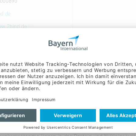
000890
nd.de
ww.2bind.de
sführung, Forschung &
ng:
Herr Dr. Thomas
m bei 2bind besteht aus promovierten und nicht-promo
logen.