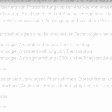
rnkompetenzen liegen in der Protein und Nukleinsäure-
isierung von Proteinfaltung und der Analyse von molek
ffinitäten, Stöchiometrien und Bindingsenergetiken. Da
n Proteinexpression, Aufreingung und vor allem Prote
erntechnologien sind die innovativen Technologien na
hnologie: Analytik und Separationstechnologie
hnologie: Arzneientwicklung von Therapeutika
hnologie: Auftragsforschung (CRO) und Auftragsprodukt
gabe
nden sind vorwiegend Pharmafirmen, Biotechfirmen und
forschung, Antikörper-Entwicklung und Aptamerforschu
gabe
gabe