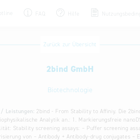
otline
FAQ
Hilfe
Nutzungsbedin
Eintrag ändern / löschen
Zurück zur Übersicht
Aktualisieren Sie Ihren bestehenden Eintrag
in der „Key to Bavaria“ Datenbank
2bind GmbH
Internationale Datenbanken
Alternative Datenbanken aus Österreich und
der Slowakei
Biotechnologie
/ Leistungen:
2bind - From Stability to Affiniy. Die 2b
iophysikalische Analytik an.: 1. Markierungsfreie nan
lität: Stability screening assays: – Puffer screening as
isierung von – Antibody + Antibody-drug conjugates –