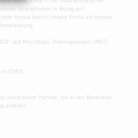
biochemie sowie in der biophysikalischen
ularen Interaktionen in Bezug auf
rüber hinaus besitzt unsere Firma ein breites
inmarkierung.
noDSF und MicroScale Thermophoresis (MST).
ion (CMO)
 Universitäre Partner, die in den Bereichen:
ng arbeiten