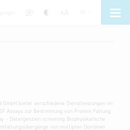
A
A
DE
gungen
Hotline
Hilfe zur Suche
Nutzungsbedingungen
Häufig gestellte Fragen (FAQ)
ind GmbH bietet verschiedene Dienstleistungen im
oDSF Assays zur Bestimmung von Protein Faltung
say – Detergenzien screening Biophysikalische
 Entfaltungsübergänge von multiplen Domänen