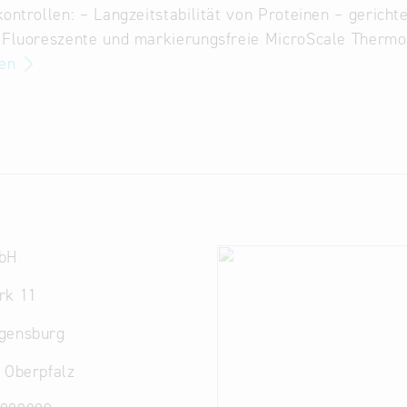
kontrollen: – Langzeitstabilität von Proteinen – gerich
. Fluoreszente und markierungsfreie MicroScale Therm
sen
bH
rk 11
gensburg
 Oberpfalz