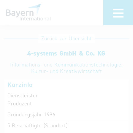
Anmeldung
Eintrag
Zurück zur Übersicht
ändern /
Unternehmen
4-systems GmbH & Co. KG
löschen
anmelden
Aktualisieren
Informations- und Kommunikationstechnologie,
Sie Ihren
Institution
Kultur- und Kreativwirtschaft
bestehenden
anmelden
Kurzinfo
Eintrag in der
„Key to
Dienstleister
Bavaria“
Produzent
Datenbank
Gründungsjahr
1996
Internationale
5
Beschäftigte (Standort)
Datenbanken