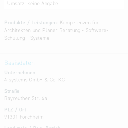
Umsatz:
keine Angabe
Alternative
Datenbanken
aus
Produkte / Leistungen:
Kompetenzen für
Österreich
Architekten und Planer Beratung - Software-
und der
Schulung - Systeme
Slowakei
Basisdaten
Unternehmen
4-systems GmbH & Co. KG
Straße
Bayreuther Str. 6a
PLZ / Ort
91301 Forchheim