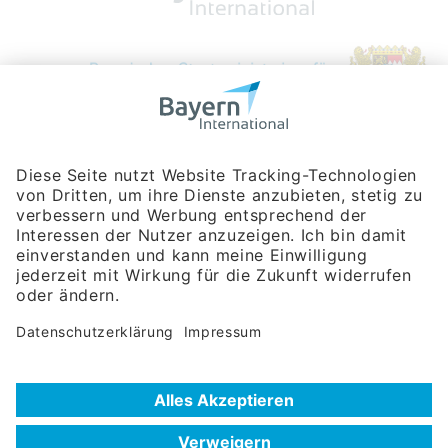
Bayerische Gesellschaft für Internationale
Wirtschaftsbeziehungen mbH
Rosenheimer Str. 143C
81671 München
Tel:
+49 180 5949260
(Festnetz 14 ct/min, Mobil max. 42 ct/min)
Hotline
Datenschutzerklärung
Impressum
Hilfe zur Suche
Nutzungsbedingungen
Häufig gestellte Fragen (FAQ)