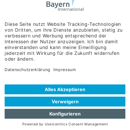
Bayerische Gesellschaft für Internationale
Wirtschaftsbeziehungen mbH
Rosenheimer Str. 143C
81671 München
Tel:
+49 180 5949260
(Festnetz 14 ct/min, Mobil max. 42 ct/min)
Hotline
Datenschutzerklärung
Impressum
Hilfe zur Suche
Nutzungsbedingungen
Häufig gestellte Fragen (FAQ)