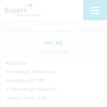
Anmeldung
Eintrag
Zurück zur Übersicht
ändern /
Unternehmen
4SC AG
löschen
anmelden
Aktualisieren
Biotechnologie
Sie Ihren
Institution
Kurzinfo
bestehenden
anmelden
Eintrag in der
Forschung & Entwicklung
„Key to
Gründungsjahr
1997
Bavaria“
Datenbank
47
Beschäftigte (Standort)
Umsatz:
<5 Mio. EUR
Internationale
Datenbanken