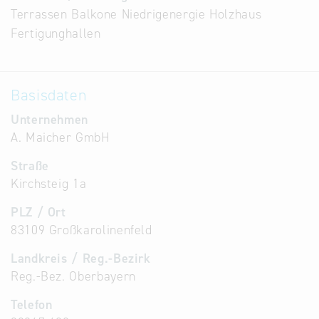
Terrassen Balkone Niedrigenergie Holzhaus
Alternative
Fertigunghallen
Datenbanken
aus
Österreich
Basisdaten
und der
Slowakei
Unternehmen
A. Maicher GmbH
Straße
Kirchsteig 1a
PLZ / Ort
83109 Großkarolinenfeld
Landkreis / Reg.-Bezirk
Reg.-Bez. Oberbayern
Telefon