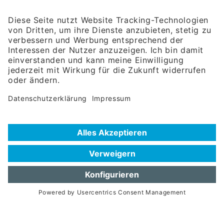
Wirtschaftsbeziehungen mbH
Rosenheimer Str. 143C
81671 München
Tel:
+49 180 5949260
(Festnetz 14 ct/min, Mobil max. 42 ct/min)
Hotline
Datenschutzerklärung
Impressum
Hilfe zur Suche
Nutzungsbedingungen
Häufig gestellte Fragen (FAQ)