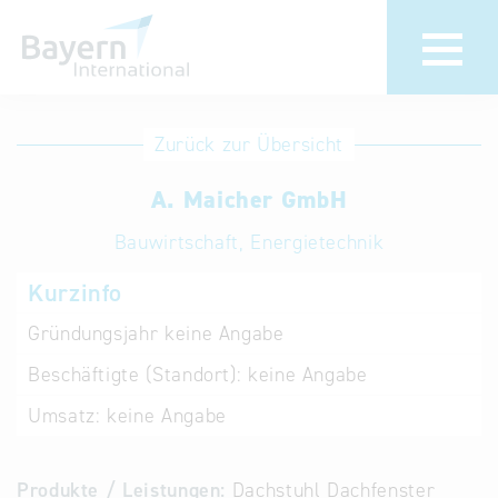
Anmeldung
Eintrag
Zurück zur Übersicht
ändern /
Unternehmen
A. Maicher GmbH
löschen
anmelden
Aktualisieren
Bauwirtschaft, Energietechnik
Sie Ihren
Institution
Kurzinfo
bestehenden
anmelden
Eintrag in der
Gründungsjahr
keine Angabe
„Key to
Beschäftigte (Standort):
keine Angabe
Bavaria“
Datenbank
Umsatz:
keine Angabe
Internationale
Produkte / Leistungen:
Dachstuhl Dachfenster
Datenbanken