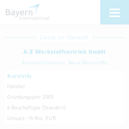
Anmeldung
Eintrag
Zurück zur Übersicht
ändern /
Unternehmen
A-Z Werkstoffvertrieb GmbH
löschen
anmelden
Aktualisieren
Automobilindustrie, Neue Werkstoffe
Sie Ihren
Institution
Kurzinfo
bestehenden
anmelden
Eintrag in der
Händler
„Key to
Gründungsjahr
2005
Bavaria“
Datenbank
6
Beschäftigte (Standort)
Umsatz:
<5 Mio. EUR
Internationale
Datenbanken