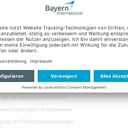
www.aareal-bank.com
Englisch
führung:
Herr Hermann J.
führung:
Herr Thomas
s
t für die Immobilienwirtschaft
dienstleistungen: Kreditbanken
gung von Finanzdienstleistungen
64