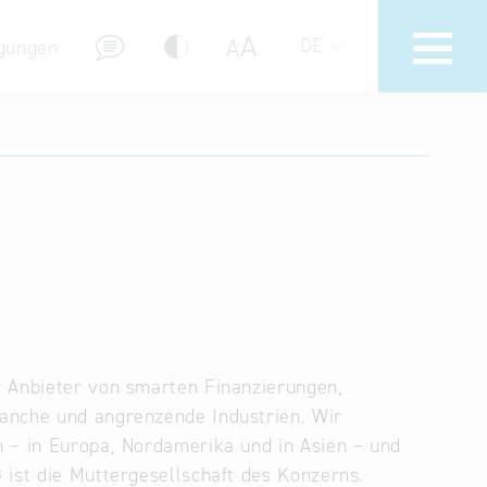
A
A
DE
gungen
Hotline
Hilfe zur Suche
Nutzungsbedingungen
Häufig gestellte Fragen (FAQ)
r Anbieter von smarten Finanzierungen,
ranche und angrenzende Industrien. Wir
n – in Europa, Nordamerika und in Asien – und
 ist die Muttergesellschaft des Konzerns.