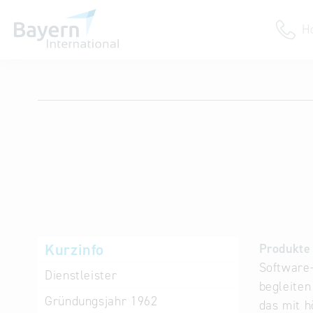
H
Anmeldung
Unternehmen anmelden
Institution anmelden
Kurzinfo
Produkte 
Software-
Dienstleister
begleiten
Gründungsjahr
1962
das mit h