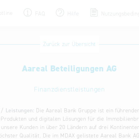
otline
FAQ
Hilfe
Nutzungsbedin
Eintrag ändern / löschen
Zurück zur Übersicht
Aktualisieren Sie Ihren bestehenden Eintrag
in der „Key to Bavaria“ Datenbank
Aareal Beteiligungen AG
Internationale Datenbanken
Alternative Datenbanken aus Österreich und
der Slowakei
Finanzdienstleistungen
/ Leistungen:
Die Aareal Bank Gruppe ist ein führende
Produkten und digitalen Lösungen für die Immobilienb
 unsere Kunden in über 20 Ländern auf drei Kontinente
öchster Qualität. Die im MDAX gelistete Aareal Bank AG