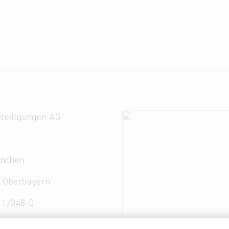
teiligungen AG
nchen
. Oberbayern
11/348-0
um
@
aareal-bank.com