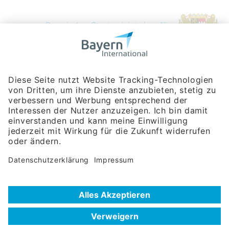
Bayerische Gesellschaft für Internationale
Wirtschaftsbeziehungen mbH
Rosenheimer Str. 143C
81671 München
Tel:
+49 180 5949260
(Festnetz 14 ct/min, Mobil max. 42 ct/min)
Hotline
Datenschutzerklärung
Impressum
Hilfe zur Suche
Nutzungsbedingungen
Häufig gestellte Fragen (FAQ)