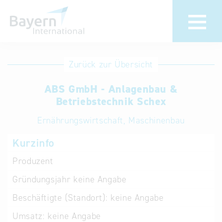
Anmeldung
Eintrag
Zurück zur Übersicht
ändern /
Unternehmen
ABS GmbH - Anlagenbau &
löschen
anmelden
Betriebstechnik Schex
Aktualisieren
Sie Ihren
Institution
Ernährungswirtschaft, Maschinenbau
bestehenden
anmelden
Kurzinfo
Eintrag in der
„Key to
Produzent
Bavaria“
Gründungsjahr
keine Angabe
Datenbank
Beschäftigte (Standort):
keine Angabe
Internationale
Umsatz:
keine Angabe
Datenbanken