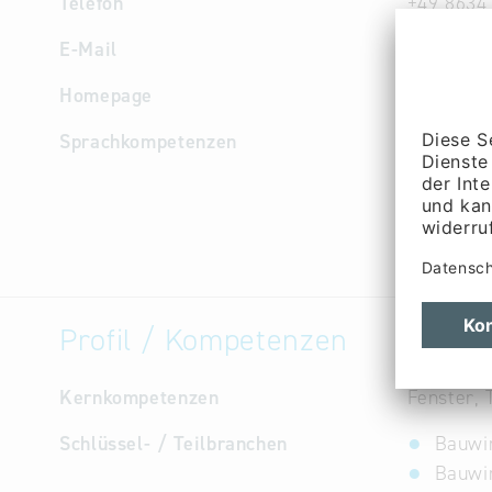
Telefon
+49 8634
E-Mail
info
@
abu
Homepage
www.abus
Sprachkompetenzen
Deutsch
Profil / Kompetenzen
Kernkompetenzen
Fenster, 
Schlüssel- / Teilbranchen
Bauwi
Bauwir