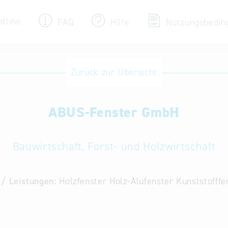
otline
FAQ
Hilfe
Nutzungsbedin
Eintrag ändern / löschen
Zurück zur Übersicht
Aktualisieren Sie Ihren bestehenden Eintrag
in der „Key to Bavaria“ Datenbank
ABUS-Fenster GmbH
Internationale Datenbanken
Alternative Datenbanken aus Österreich und
der Slowakei
Bauwirtschaft, Forst- und Holzwirtschaft
/ Leistungen:
Holzfenster Holz-Alufenster Kunststofffe