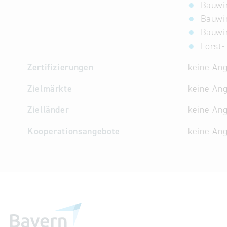
Bauwir
Bauwir
Bauwir
Forst-
Zertifizierungen
keine An
Zielmärkte
keine An
Zielländer
keine An
Kooperationsangebote
keine An