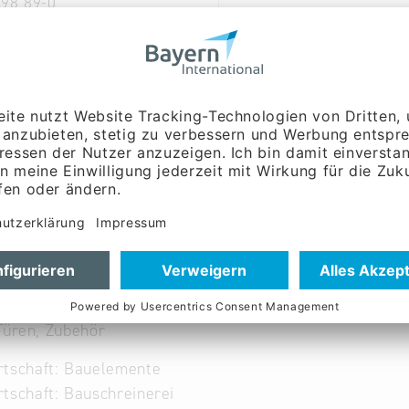
 98 89-0
s-fenster.de
-fenster.de
Türen, Zubehör
rtschaft: Bauelemente
tschaft: Bauschreinerei