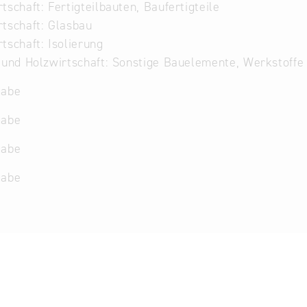
tschaft: Fertigteilbauten, Baufertigteile
tschaft: Glasbau
tschaft: Isolierung
 und Holzwirtschaft: Sonstige Bauelemente, Werkstoff
gabe
gabe
gabe
gabe