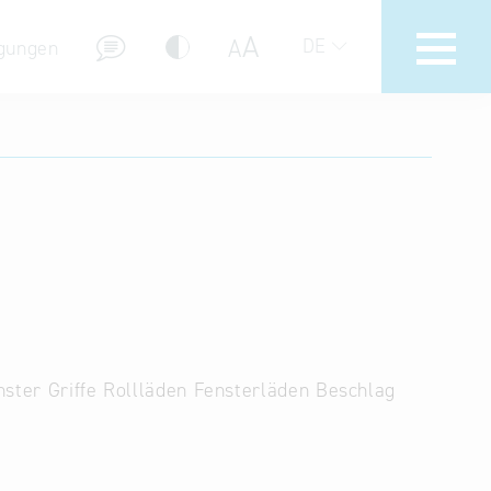
A
A
DE
gungen
Hotline
Hilfe zur Suche
Nutzungsbedingungen
Häufig gestellte Fragen (FAQ)
nster Griffe Rollläden Fensterläden Beschlag