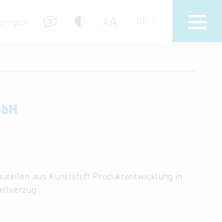
A
A
DE
gungen
Hotline
Hilfe zur Suche
mbH
Nutzungsbedingungen
Häufig gestellte Fragen (FAQ)
uteilen aus Kunststoff Produktentwicklung in
eilverzug