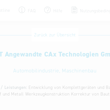
otline
FAQ
Hilfe
Nutzungsbedin
Eintrag ändern / löschen
Zurück zur Übersicht
Aktualisieren Sie Ihren bestehenden Eintrag
in der „Key to Bavaria“ Datenbank
T Angewandte CAx Technologien G
Internationale Datenbanken
Alternative Datenbanken aus Österreich und
der Slowakei
Automobilindustrie, Maschinenbau
/ Leistungen:
Entwicklung von Komplettgeräten und Ba
f und Metall Werkzeugkonstruktion Korrektur von Baut