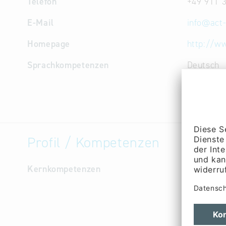
Telefon
+49 911 
E-Mail
info
@
act
Homepage
http://w
Sprachkompetenzen
Deutsch
Profil / Kompetenzen
Kernkompetenzen
Wir liefe
fehlerfre
Wir konzi
Serienwe
Metallein