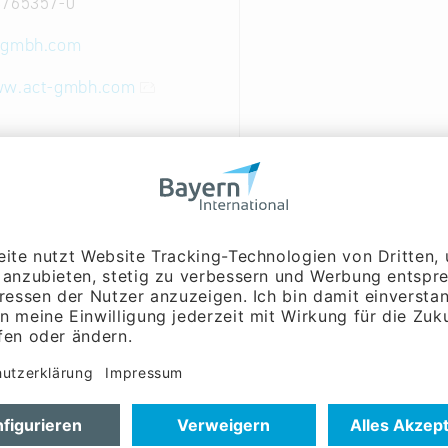
3765357-0
-gmbh.com
ww.act-gmbh.com
rn Montage- und Bedienkonzepte, erstellen Machbarkeit
i und termingerecht in die Serie kommt.
pieren und konstruieren Spritzgießwerkzeuge. Unsere 
rkzeug für Thermo- und Duroplastwerkstoffe, in Mehrk
legeteilen.