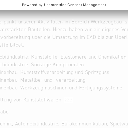
zialgebiet: der Bauteilverzug im Spritzguss
rpunkt unserer Aktivitäten im Bereich Werkzeugbau is
verstärkten Bauteilen. Hierzu haben wir ein eigenes Ve
vorbereitung über die Umsetzung im CAD bis zur Überle
tte bildet.
bilindustrie: Kunststoffe, Elastomere und Chemikalien
bilindustrie: Sonstige Komponenten
nenbau: Kunststoffverarbeitung und Spritzguss
nenbau: Metallbe- und -verarbeitung
inenbau: Werkzeugmaschinen und Fertigungssysteme
ellung von Kunststoffwaren
22.2
gabe
echnik, Automobilindustrie, Bürokommunikation, Spiel