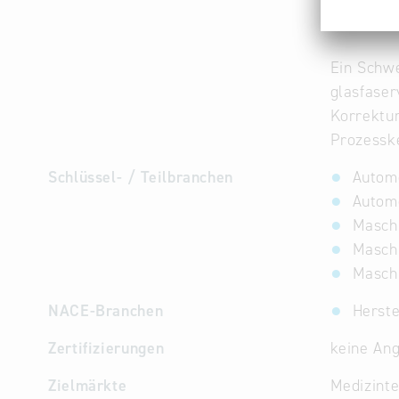
Unser Spe
Ein Schwe
glasfaser
Korrektur
Prozesske
Schlüssel- / Teilbranchen
Automo
Automo
Maschi
Maschi
Masch
NACE-Branchen
Herst
Zertifizierungen
keine An
Zielmärkte
Medizint