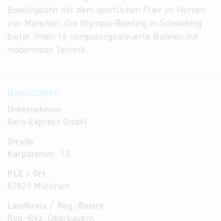
Bowlingbahn mit dem sportlichen Flair im Herzen
Alternative
von München. Die Olympia-Bowling in Schwabing
Datenbanken
bietet Ihnen 16 computergesteuerte Bahnen mit
aus
modernster Technik.
Österreich
und der
Slowakei
Basisdaten
Unternehmen
Aero-Express GmbH
Straße
Karpatenstr. 13
PLZ / Ort
81829 München
Landkreis / Reg.-Bezirk
Reg.-Bez. Oberbayern