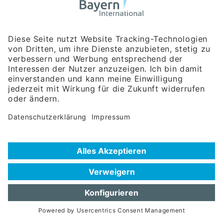
Bayerische Gesellschaft für Internationale
Wirtschaftsbeziehungen mbH
Rosenheimer Str. 143C
81671 München
Tel:
+49 180 5949260
(Festnetz 14 ct/min, Mobil max. 42 ct/min)
Hotline
Datenschutzerklärung
Impressum
Hilfe zur Suche
Nutzungsbedingungen
Häufig gestellte Fragen (FAQ)