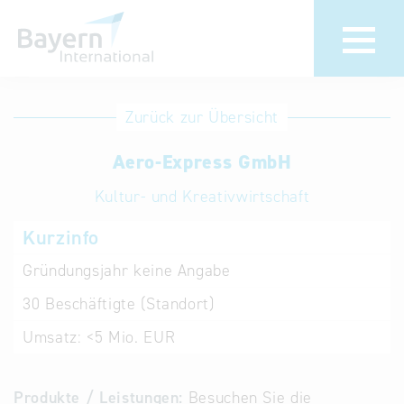
Anmeldung
Eintrag
Zurück zur Übersicht
ändern /
Unternehmen
Aero-Express GmbH
löschen
anmelden
Aktualisieren
Kultur- und Kreativwirtschaft
Sie Ihren
Institution
Kurzinfo
bestehenden
anmelden
Eintrag in der
Gründungsjahr
keine Angabe
„Key to
30
Beschäftigte (Standort)
Bavaria“
Datenbank
Umsatz:
<5 Mio. EUR
Internationale
Produkte / Leistungen:
Besuchen Sie die
Datenbanken