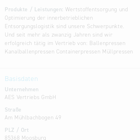
Alternative
Produkte / Leistungen:
Wertstoffentsorgung und
Datenbanken
Optimierung der innerbetrieblichen
aus
Entsorgungslogistik sind unsere Schwerpunkte.
Österreich
Und seit mehr als zwanzig Jahren sind wir
und der
erfolgreich tätig im Vertrieb von: Ballenpressen
Slowakei
Kanalballenpressen Containerpressen Müllpressen
Basisdaten
Unternehmen
AES Vertriebs GmbH
Straße
Am Mühlbachbogen 49
PLZ / Ort
85368 Moosburg