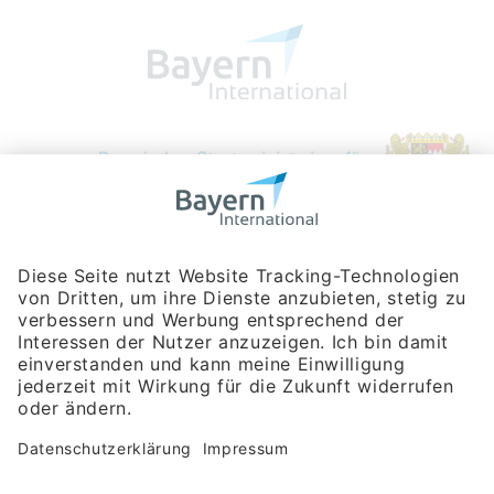
Bayerische Gesellschaft für Internationale
Wirtschaftsbeziehungen mbH
Rosenheimer Str. 143C
81671 München
Tel:
+49 180 5949260
(Festnetz 14 ct/min, Mobil max. 42 ct/min)
Hotline
Datenschutzerklärung
Impressum
Hilfe zur Suche