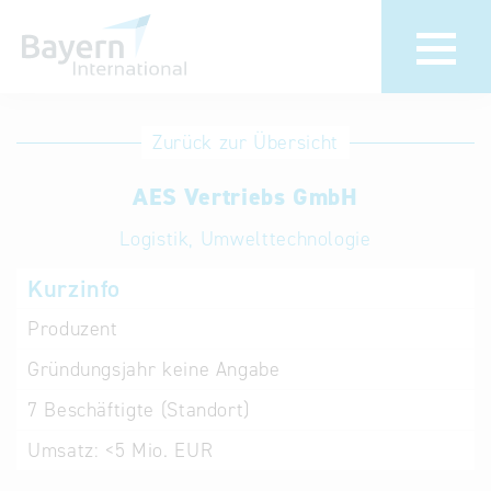
Anmeldung
Eintrag
Zurück zur Übersicht
ändern /
Unternehmen
AES Vertriebs GmbH
löschen
anmelden
Aktualisieren
Logistik, Umwelttechnologie
Sie Ihren
Institution
Kurzinfo
bestehenden
anmelden
Eintrag in der
Produzent
„Key to
Gründungsjahr
keine Angabe
Bavaria“
Datenbank
7
Beschäftigte (Standort)
Umsatz:
<5 Mio. EUR
Internationale
Datenbanken