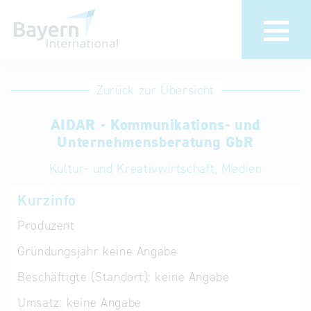
Anmeldung
Eintrag
Zurück zur Übersicht
ändern /
Unternehmen
AIDAR - Kommunikations- und
löschen
anmelden
Unternehmensberatung GbR
Aktualisieren
Sie Ihren
Institution
Kultur- und Kreativwirtschaft, Medien
bestehenden
anmelden
Kurzinfo
Eintrag in der
„Key to
Produzent
Bavaria“
Gründungsjahr
keine Angabe
Datenbank
Beschäftigte (Standort):
keine Angabe
Internationale
Umsatz:
keine Angabe
Datenbanken