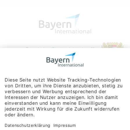
Bayerische Gesellschaft für Internationale
Wirtschaftsbeziehungen mbH
Rosenheimer Str. 143C
81671 München
Tel:
+49 180 5949260
(Festnetz 14 ct/min, Mobil max. 42 ct/min)
Hotline
Datenschutzerklärung
Impressum