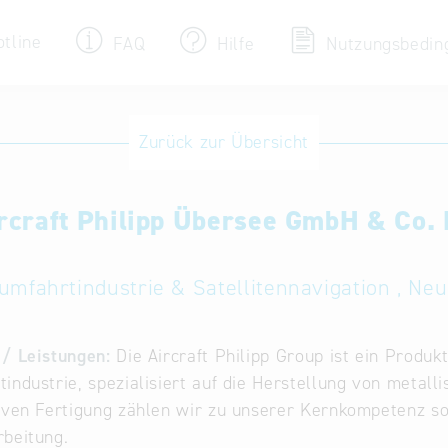
otline
FAQ
Hilfe
Nutzungsbedin
Eintrag ändern / löschen
Zurück zur Übersicht
Aktualisieren Sie Ihren bestehenden Eintrag
in der „Key to Bavaria“ Datenbank
rcraft Philipp Übersee GmbH & Co.
Internationale Datenbanken
Alternative Datenbanken aus Österreich und
der Slowakei
umfahrtindustrie & Satellitennavigation , Ne
/ Leistungen:
Die Aircraft Philipp Group ist ein Produ
industrie, spezialisiert auf die Herstellung von metall
iven Fertigung zählen wir zu unserer Kernkompetenz so
beitung.