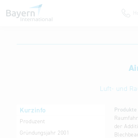
H
Anmeldung
Unternehmen anmelden
Institution anmelden
Ai
Luft- und Ra
Kurzinfo
Produkte 
Raumfahrt
Produzent
der Addit
Gründungsjahr
2001
Blechbear