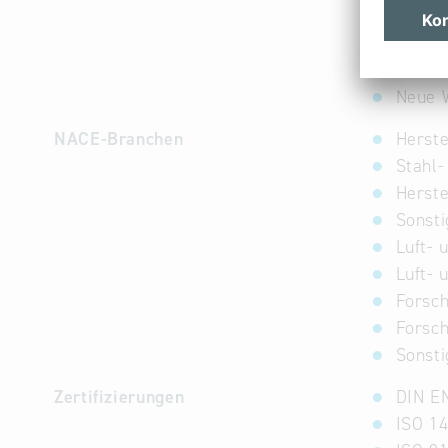
Luft- 
Luft- 
Neue W
Neue W
NACE-Branchen
Herste
Stahl-
Herste
Sonst
Luft-
Luft-
Forsc
Forsch
Sonsti
Zertifizierungen
DIN E
ISO 14