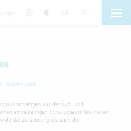
A
A
DE
gungen
Hotline
Hilfe zur Suche
 KG
Nutzungsbedingungen
Häufig gestellte Fragen (FAQ)
ue Werkstoffe
ktionsunternehmen aus der Luft- und
ischen einbaufertigen Strukturbauteilen. Neben
wohl die Zerspanung als auch die