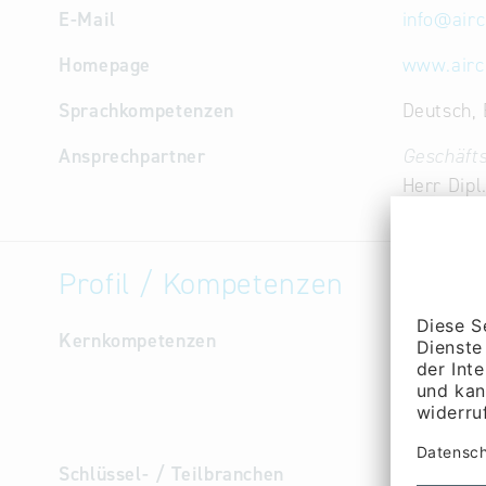
E-Mail
info
@
air
Homepage
www.aircr
Sprachkompetenzen
Deutsch, 
Ansprechpartner
Geschäfts
Herr Dipl.
Profil / Kompetenzen
Kernkompetenzen
Mechanisc
sowie Tri
PT) Oberf
CATIA V5 
Schlüssel- / Teilbranchen
Luft- 