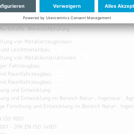
und Raumfahrtindustrie & Satellitennavigation : Luftfa
und Raumfahrtindustrie & Satellitennavigation : Luftfah
erkstoffe: Verschiedene Oberflächentechniken
erkstoffe: Werkstoffprüfung
llung von Metallerzeugnissen
25
 und Leichtmetallbau
25.1
llung von Metallkonstruktionen
25.11
iger Fahrzeugbau
30
 und Raumfahrzeugbau
30.3
 und Raumfahrzeugbau
30.30
hung und Entwicklung
72
ung und Entwicklung im Bereich Natur-, Ingenieur-, A
ge Forschung und Entwicklung im Bereich Natur-, Inge
N ISO 9001
001 - DIN EN ISO 14001