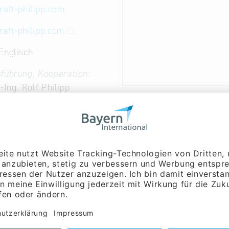
craft-philipp.com
aft-philipp.com
Englisch
führung, Kooperation:
-Ing. Rolf Philipp
he Bearbeitung (Fräsen, Drehen, Drehfräsen, Erodiere
ebwerksstrukturen aus Nickelbasislegierungen u.a. Wer
lächentechnik und Montage für Metallbaugruppen der L
Dienstleistungen,
und Raumfahrtindustrie & Satellitennavigation : Flugna