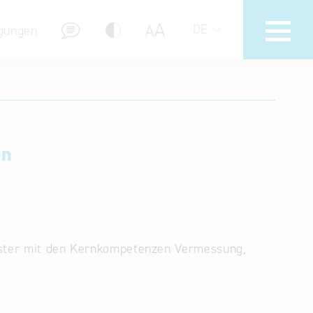
A
A
DE
gungen
Hotline
Hilfe zur Suche
en
Nutzungsbedingungen
Häufig gestellte Fragen (FAQ)
eister mit den Kernkompetenzen Vermessung,