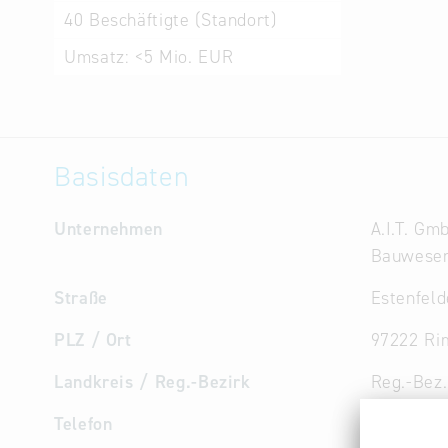
40
Beschäftigte (Standort)
Umsatz:
<5 Mio. EUR
Basisdaten
Unternehmen
A.I.T. Gm
Bauwese
Straße
Estenfeld
PLZ / Ort
97222 Ri
Landkreis / Reg.-Bezirk
Reg.-Bez
Telefon
+49 9365