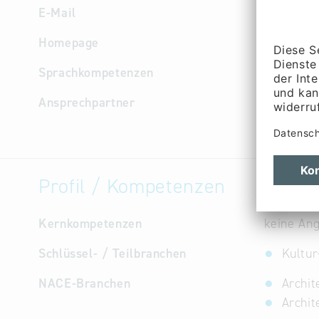
E-Mail
email
@
ai
Homepage
http://ww
Sprachkompetenzen
Deutsch
Ansprechpartner
Geschäfts
Hüfner
Profil / Kompetenzen
Kernkompetenzen
keine An
Schlüssel- / Teilbranchen
Kultur
NACE-Branchen
Archit
Archit