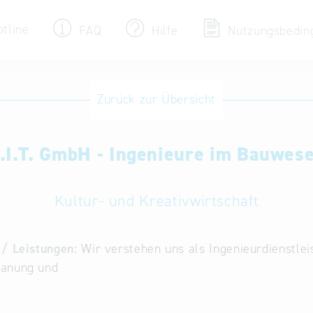
otline
FAQ
Hilfe
Nutzungsbedin
Eintrag ändern / löschen
Zurück zur Übersicht
Aktualisieren Sie Ihren bestehenden Eintrag
in der „Key to Bavaria“ Datenbank
.I.T. GmbH - Ingenieure im Bauwes
Internationale Datenbanken
Alternative Datenbanken aus Österreich und
der Slowakei
Kultur- und Kreativwirtschaft
/ Leistungen:
Wir verstehen uns als Ingenieurdienstl
anung und