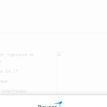
bH - Ingenieure im
n
er Str. 17
mpar
. Unterfranken
 80900