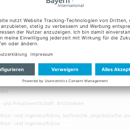
t-ingenieure.de
w.ait-ingenieure.de
führung:
Herr German
gabe
- und Kreativwirtschaft: Architekten
ektur- und Ingenieurbüros; technische, physikalische 
ektur- und Ingenieurbüros
71.1