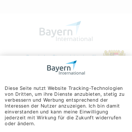
Bayerische Gesellschaft für Internationale
Wirtschaftsbeziehungen mbH
Rosenheimer Str. 143C
81671 München
Tel:
+49 180 5949260
(Festnetz 14 ct/min, Mobil max. 42 ct/min)
Hotline
Datenschutzerklärung