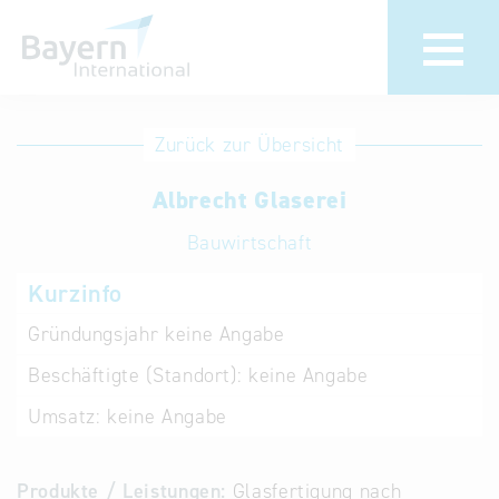
Anmeldung
Eintrag
Zurück zur Übersicht
ändern /
Unternehmen
Albrecht Glaserei
löschen
anmelden
Aktualisieren
Bauwirtschaft
Sie Ihren
Institution
Kurzinfo
bestehenden
anmelden
Eintrag in der
Gründungsjahr
keine Angabe
„Key to
Beschäftigte (Standort):
keine Angabe
Bavaria“
Datenbank
Umsatz:
keine Angabe
Internationale
Produkte / Leistungen:
Glasfertigung nach
Datenbanken