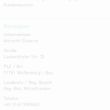
Kundenwunsch
Alternative
Datenbanken
aus
Basisdaten
Österreich
und der
Unternehmen
Slowakei
Albrecht Glaserei
Straße
Laubenthaler Str. 25
PLZ / Ort
91781 Weißenburg i. Bay.
Landkreis / Reg.-Bezirk
Reg.-Bez. Mittelfranken
Telefon
+49 9149 9089660