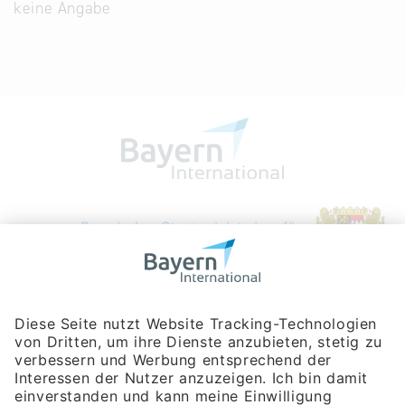
keine Angabe
Bayerische Gesellschaft für Internationale
Wirtschaftsbeziehungen mbH
Rosenheimer Str. 143C
81671 München
Tel:
+49 180 5949260
(Festnetz 14 ct/min, Mobil max. 42 ct/min)