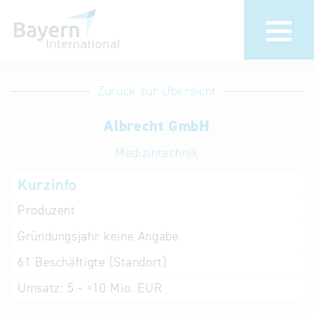
Anmeldung
Eintrag
Zurück zur Übersicht
ändern /
Unternehmen
Albrecht GmbH
löschen
anmelden
Aktualisieren
Medizintechnik
Sie Ihren
Institution
Kurzinfo
bestehenden
anmelden
Eintrag in der
Produzent
„Key to
Gründungsjahr
keine Angabe
Bavaria“
Datenbank
61
Beschäftigte (Standort)
Umsatz:
5 - <10 Mio. EUR
Internationale
Datenbanken