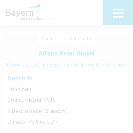
Anmeldung
Eintrag
Zurück zur Übersicht
ändern /
Unternehmen
Alfons Renn GmbH
löschen
anmelden
Aktualisieren
Bauwirtschaft, Energietechnik, Umwelttechnologie
Sie Ihren
Institution
Kurzinfo
bestehenden
anmelden
Eintrag in der
Produzent
„Key to
Gründungsjahr
1986
Bavaria“
Datenbank
4
Beschäftigte (Standort)
Umsatz:
<5 Mio. EUR
Internationale
Datenbanken