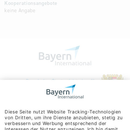
Kooperationsangebote
keine Angabe
Bayerische Gesellschaft für Internationale
Wirtschaftsbeziehungen mbH
Rosenheimer Str. 143C
81671 München
Tel:
+49 180 5949260