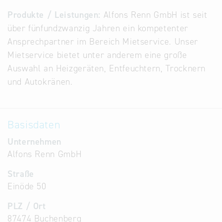
Alternative
Produkte / Leistungen:
Alfons Renn GmbH ist seit
Datenbanken
über fünfundzwanzig Jahren ein kompetenter
aus
Ansprechpartner im Bereich Mietservice. Unser
Österreich
Mietservice bietet unter anderem eine große
und der
Auswahl an Heizgeräten, Entfeuchtern, Trocknern
Slowakei
und Autokränen.
Basisdaten
Unternehmen
Alfons Renn GmbH
Straße
Einöde 50
PLZ / Ort
87474 Buchenberg