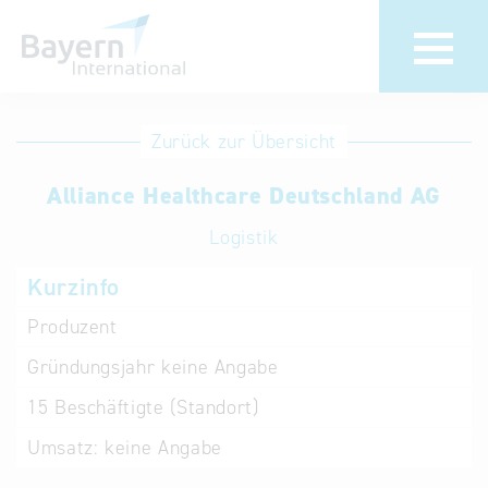
Anmeldung
Eintrag
Zurück zur Übersicht
ändern /
Unternehmen
Alliance Healthcare Deutschland AG
löschen
anmelden
Aktualisieren
Logistik
Sie Ihren
Institution
Kurzinfo
bestehenden
anmelden
Eintrag in der
Produzent
„Key to
Gründungsjahr
keine Angabe
Bavaria“
Datenbank
15
Beschäftigte (Standort)
Umsatz:
keine Angabe
Internationale
Datenbanken