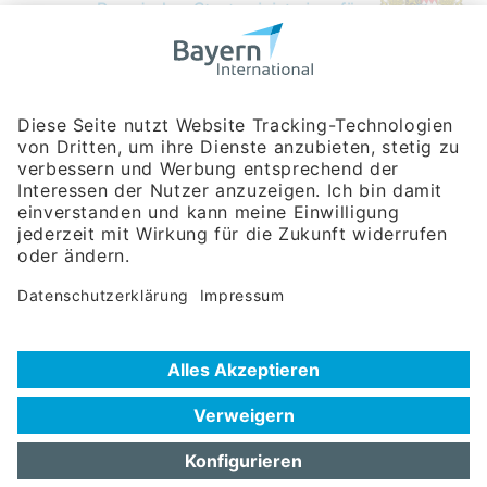
Bayerische Gesellschaft für Internationale
Wirtschaftsbeziehungen mbH
Rosenheimer Str. 143C
81671 München
Tel:
+49 180 5949260
(Festnetz 14 ct/min, Mobil max. 42 ct/min)
Hotline
Datenschutzerklärung
Impressum
Hilfe zur Suche
Nutzungsbedingungen
Häufig gestellte Fragen (FAQ)