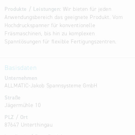
Alternative
Produkte / Leistungen:
Wir bieten für jeden
Datenbanken
Anwendungsbereich das geeignete Produkt. Vom
aus
Hochdruckspanner für konventionelle
Österreich
Fräsmaschinen, bis hin zu komplexen
und der
Spannlösungen für flexible Fertigungszentren.
Slowakei
Basisdaten
Unternehmen
ALLMATIC-Jakob Spannsysteme GmbH
Straße
Jägermühle 10
PLZ / Ort
87647 Unterthingau