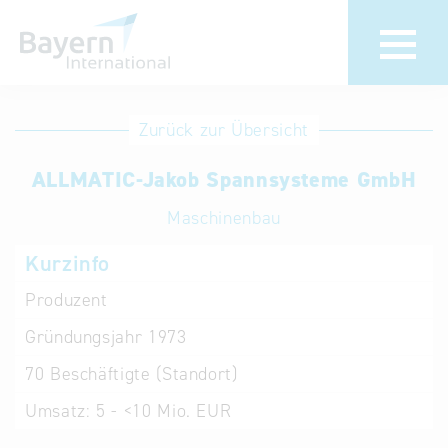
Anmeldung
Eintrag
Zurück zur Übersicht
ändern /
Unternehmen
ALLMATIC-Jakob Spannsysteme GmbH
löschen
anmelden
Aktualisieren
Maschinenbau
Sie Ihren
Institution
Kurzinfo
bestehenden
anmelden
Eintrag in der
Produzent
„Key to
Gründungsjahr
1973
Bavaria“
Datenbank
70
Beschäftigte (Standort)
Umsatz:
5 - <10 Mio. EUR
Internationale
Datenbanken