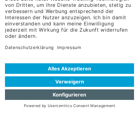
81671 München
Tel:
+49 180 5949260
(Festnetz 14 ct/min, Mobil max. 42 ct/min)
Hotline
Datenschutzerklärung
Impressum
Hilfe zur Suche
Nutzungsbedingungen
Häufig gestellte Fragen (FAQ)