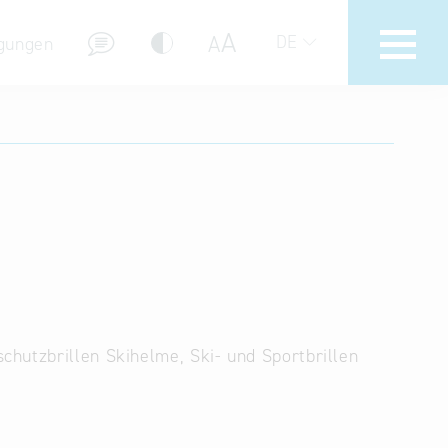
A
A
DE
gungen
Hotline
Hilfe zur Suche
Nutzungsbedingungen
Häufig gestellte Fragen (FAQ)
chutzbrillen Skihelme, Ski- und Sportbrillen