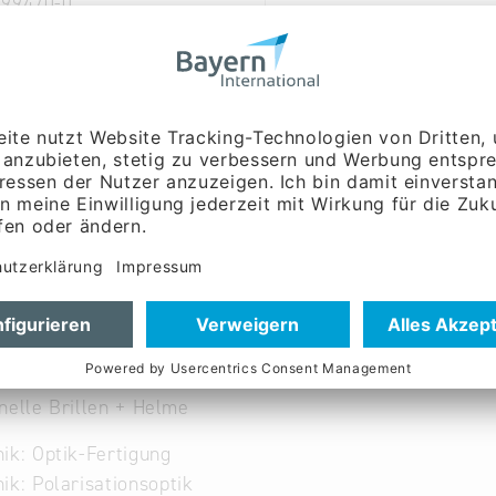
 99470-0
ina-sports.de
w.alpina-sports.de
Englisch, Französisch,
ch, Spanisch
führung:
Herr Christophe
erger
nelle Brillen + Helme
ik: Optik-Fertigung
ik: Polarisationsoptik