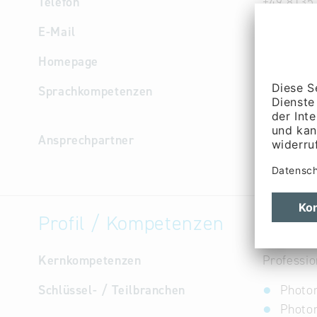
Telefon
+49 8135
E-Mail
info
@
alp
Homepage
http://ww
Sprachkompetenzen
Deutsch, 
Italienis
Ansprechpartner
Geschäfts
Weissenb
Profil / Kompetenzen
Kernkompetenzen
Professio
Schlüssel- / Teilbranchen
Photon
Photon