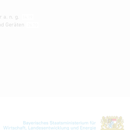
 a. n. g.
14.19
und Geräten
26.70