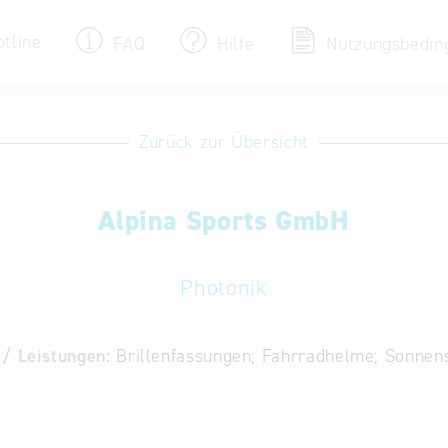
otline
FAQ
Hilfe
Nutzungsbedin
Eintrag ändern / löschen
Zurück zur Übersicht
Aktualisieren Sie Ihren bestehenden Eintrag
in der „Key to Bavaria“ Datenbank
Alpina Sports GmbH
Internationale Datenbanken
Alternative Datenbanken aus Österreich und
der Slowakei
Photonik
/ Leistungen:
Brillenfassungen; Fahrradhelme; Sonnens