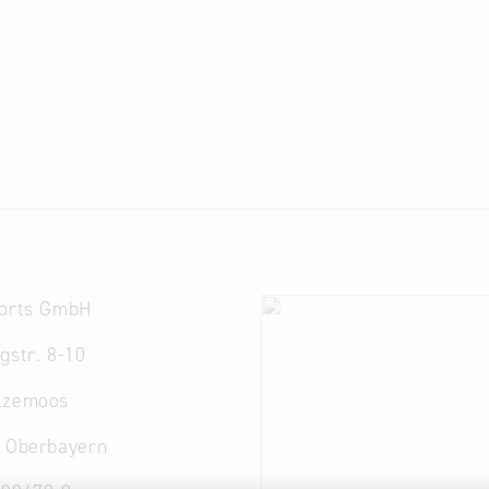
ports GmbH
gstr. 8-10
lzemoos
. Oberbayern