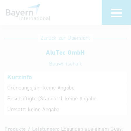
Anmeldung
Eintrag
Zurück zur Übersicht
ändern /
Unternehmen
AluTec GmbH
löschen
anmelden
Aktualisieren
Bauwirtschaft
Sie Ihren
Institution
Kurzinfo
bestehenden
anmelden
Eintrag in der
Gründungsjahr
keine Angabe
„Key to
Beschäftigte (Standort):
keine Angabe
Bavaria“
Datenbank
Umsatz:
keine Angabe
Internationale
Produkte / Leistungen:
Lösungen aus einem Guss:
Datenbanken