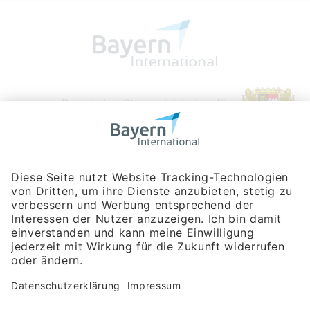
Bayerische Gesellschaft für Internationale
Wirtschaftsbeziehungen mbH
Rosenheimer Str. 143C
81671 München
Tel:
+49 180 5949260
(Festnetz 14 ct/min, Mobil max. 42 ct/min)
Hotline
Datenschutzerklärung
Impressum