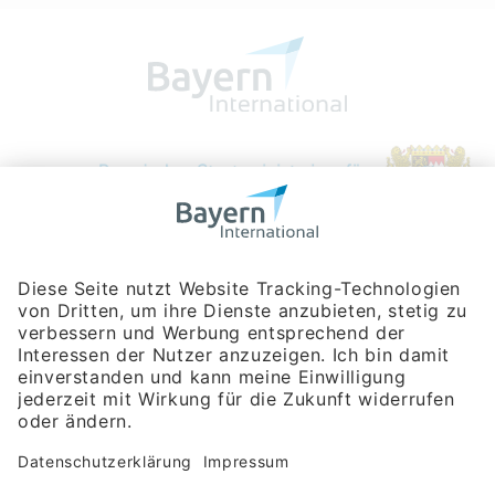
Bayerische Gesellschaft für Internationale
Wirtschaftsbeziehungen mbH
Rosenheimer Str. 143C
81671 München
Tel:
+49 180 5949260
(Festnetz 14 ct/min, Mobil max. 42 ct/min)
Hotline
Datenschutzerklärung
Impressum