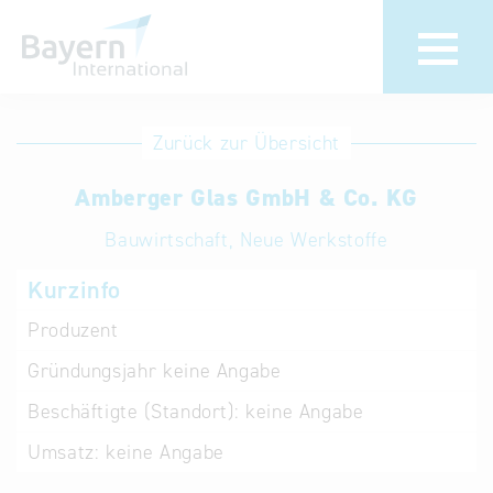
Anmeldung
Eintrag
Zurück zur Übersicht
ändern /
Unternehmen
Amberger Glas GmbH & Co. KG
löschen
anmelden
Aktualisieren
Bauwirtschaft, Neue Werkstoffe
Sie Ihren
Institution
Kurzinfo
bestehenden
anmelden
Eintrag in der
Produzent
„Key to
Gründungsjahr
keine Angabe
Bavaria“
Datenbank
Beschäftigte (Standort):
keine Angabe
Umsatz:
keine Angabe
Internationale
Datenbanken