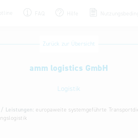
otline
FAQ
Hilfe
Nutzungsbedin
Eintrag ändern / löschen
Zurück zur Übersicht
Aktualisieren Sie Ihren bestehenden Eintrag
in der „Key to Bavaria“ Datenbank
amm logistics GmbH
Internationale Datenbanken
Alternative Datenbanken aus Österreich und
der Slowakei
Logistik
/ Leistungen:
europaweite systemgeführte Transportdie
ngslogistik