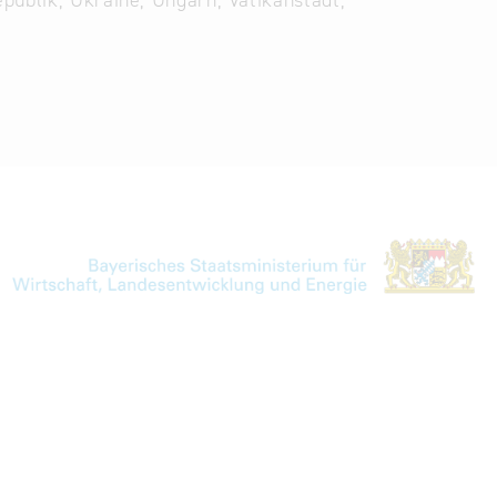
publik, Ukraine, Ungarn, Vatikanstadt,