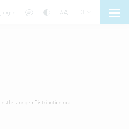
A
A
DE
gungen
Hotline
Hilfe zur Suche
Nutzungsbedingungen
Häufig gestellte Fragen (FAQ)
nstleistungen Distribution und