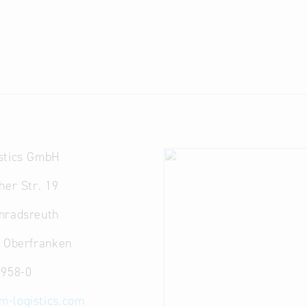
stics GmbH
her Str. 19
nradsreuth
. Oberfranken
 958-0
m-logistics.com