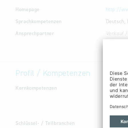
Homepage
http://w
Sprachkompetenzen
Deutsch, 
Ansprechpartner
Verkauf /
Alexander
Profil / Kompetenzen
Kernkompetenzen
Logistik 
Luftfrach
Zollabwi
Kurierdie
Schlüssel- / Teilbranchen
Logist