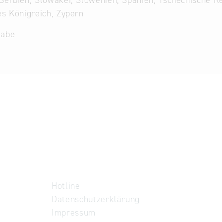
Serbien, Slowakei, Slowenien, Spanien, Tschechische Re
es Königreich, Zypern
gabe
Hotline
Datenschutzerklärung
Impressum