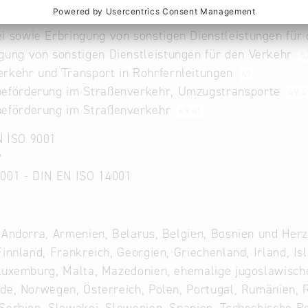
ik: Speditionen und Charter broker
i sowie Erbringung von sonstigen Dienstleistungen für
gung von sonstigen Dienstleistungen für den Verkehr
5
rkehr und Transport in Rohrfernleitungen
49
beförderung im Straßenverkehr, Umzugstransporte
49.4
beförderung im Straßenverkehr
49.41
N ISO 9001
P
001 - DIN EN ISO 14001
 Andorra, Armenien, Belarus, Belgien, Bosnien und Her
Finnland, Frankreich, Georgien, Griechenland, Irland, Isla
Luxemburg, Malta, Mazedonien, ehemalige jugoslawisch
de, Norwegen, Österreich, Polen, Portugal, Rumänien, 