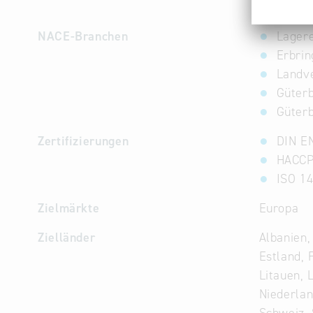
Logist
NACE-Branchen
Lagere
Erbrin
Landve
Güter
Güter
Zertifizierungen
DIN E
HACC
ISO 14
Zielmärkte
Europa
Zielländer
Albanien,
Estland, 
Litauen, 
Niederlan