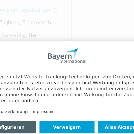
ww.amm-logistics.com
Englisch, Französisch
 Marketing:
Herr
 Prittig
- Mehrwertdienste Teil - und Komplettladungen
t Seefracht
cklung
nstleistungen
ik: Einrichtungen zum Lagern, Fördern und Verteilen