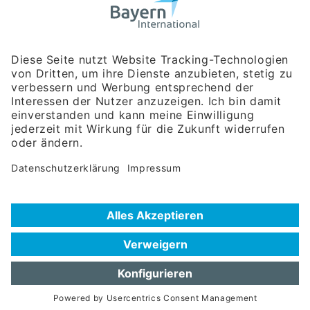
Bayerische Gesellschaft für Internationale
Wirtschaftsbeziehungen mbH
Rosenheimer Str. 143C
81671 München
Tel:
+49 180 5949260
(Festnetz 14 ct/min, Mobil max. 42 ct/min)
Hotline
Datenschutzerklärung
Impressum
Hilfe zur Suche
Nutzungsbedingungen
Häufig gestellte Fragen (FAQ)