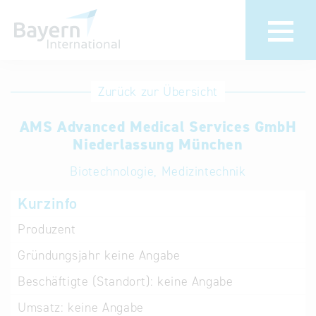
Anmeldung
Eintrag
Zurück zur Übersicht
ändern /
Unternehmen
AMS Advanced Medical Services GmbH
löschen
anmelden
Niederlassung München
Aktualisieren
Sie Ihren
Institution
Biotechnologie, Medizintechnik
bestehenden
anmelden
Kurzinfo
Eintrag in der
„Key to
Produzent
Bavaria“
Gründungsjahr
keine Angabe
Datenbank
Beschäftigte (Standort):
keine Angabe
Internationale
Umsatz:
keine Angabe
Datenbanken