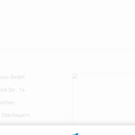
tion GmbH
id-Str. 14
nchen
. Oberbayern
 35 33 0