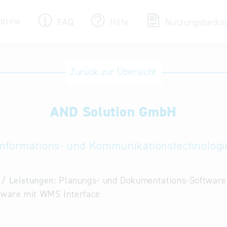
otline
FAQ
Hilfe
Nutzungsbedin
Eintrag ändern / löschen
Zurück zur Übersicht
Aktualisieren Sie Ihren bestehenden Eintrag
in der „Key to Bavaria“ Datenbank
AND Solution GmbH
Internationale Datenbanken
Alternative Datenbanken aus Österreich und
der Slowakei
Informations- und Kommunikationstechnologi
/ Leistungen:
Planungs- und Dokumentations-Software 
tware mit WMS Interface