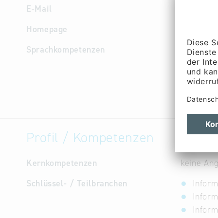
E-Mail
info
@
and
Homepage
http://ww
Sprachkompetenzen
Deutsch, 
Profil / Kompetenzen
Kernkompetenzen
keine An
Schlüssel- / Teilbranchen
Inform
Infor
Inform