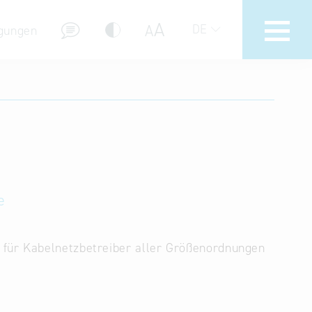
A
A
DE
gungen
Hotline
Hilfe zur Suche
Nutzungsbedingungen
Häufig gestellte Fragen (FAQ)
e
für Kabelnetzbetreiber aller Größenordnungen