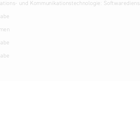
ations- und Kommunikationstechnologie: Softwarediens
gabe
hmen
gabe
gabe