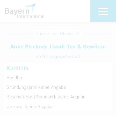
Anmeldung
Eintrag
Zurück zur Übersicht
ändern /
Unternehmen
Anke Pirchner Livadi Tee & Gewürze
löschen
anmelden
Aktualisieren
Ernährungswirtschaft
Sie Ihren
Institution
Kurzinfo
bestehenden
anmelden
Eintrag in der
Händler
„Key to
Gründungsjahr
keine Angabe
Bavaria“
Datenbank
Beschäftigte (Standort):
keine Angabe
Umsatz:
keine Angabe
Internationale
Datenbanken