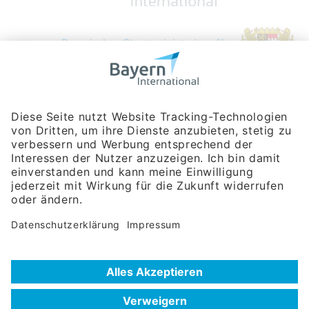
Bayerische Gesellschaft für Internationale
Wirtschaftsbeziehungen mbH
Rosenheimer Str. 143C
81671 München
Tel:
+49 180 5949260
(Festnetz 14 ct/min, Mobil max. 42 ct/min)
Hotline
Datenschutzerklärung
Impressum
Hilfe zur Suche
Nutzungsbedingungen
Häufig gestellte Fragen (FAQ)