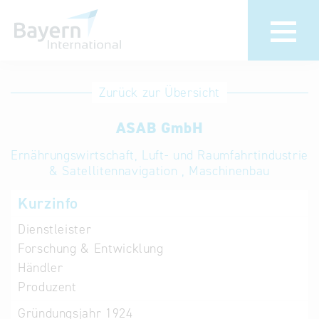
Anmeldung
Eintrag
Zurück zur Übersicht
ändern /
Unternehmen
ASAB GmbH
löschen
anmelden
Aktualisieren
Ernährungswirtschaft, Luft- und Raumfahrtindustrie
Sie Ihren
Institution
& Satellitennavigation , Maschinenbau
bestehenden
anmelden
Kurzinfo
Eintrag in der
„Key to
Dienstleister
Bavaria“
Forschung & Entwicklung
Datenbank
Händler
Produzent
Internationale
Gründungsjahr
1924
Datenbanken