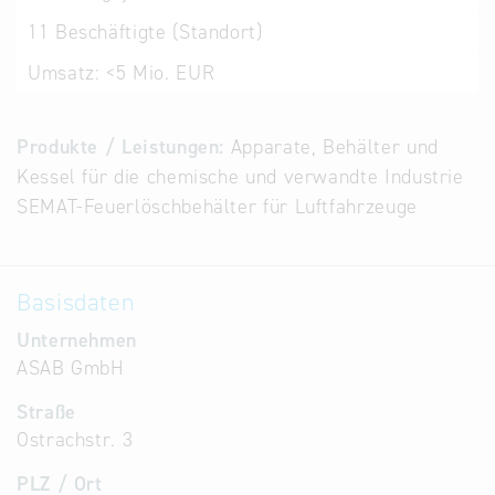
Alternative
11
Beschäftigte (Standort)
Datenbanken
Umsatz:
<5 Mio. EUR
aus
Österreich
und der
Produkte / Leistungen:
Apparate, Behälter und
Slowakei
Kessel für die chemische und verwandte Industrie
SEMAT-Feuerlöschbehälter für Luftfahrzeuge
Basisdaten
Unternehmen
ASAB GmbH
Straße
Ostrachstr. 3
PLZ / Ort