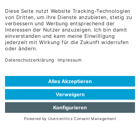
Wirtschaftsbeziehungen mbH
Rosenheimer Str. 143C
81671 München
Tel:
+49 180 5949260
(Festnetz 14 ct/min, Mobil max. 42 ct/min)
Hotline
Datenschutzerklärung
Impressum
Hilfe zur Suche
Nutzungsbedingungen
Häufig gestellte Fragen (FAQ)