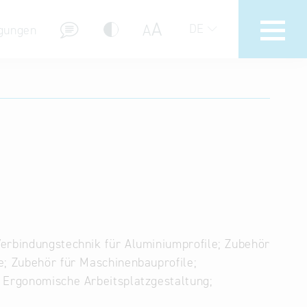
A
A
DE
gungen
Hotline
Hilfe zur Suche
Nutzungsbedingungen
Häufig gestellte Fragen (FAQ)
Verbindungstechnik für Aluminiumprofile; Zubehör
e; Zubehör für Maschinenbauprofile;
; Ergonomische Arbeitsplatzgestaltung;