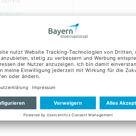
 70019-0
gmbh.com
ww.askgmbh.com
Englisch, Tschechisch
führung, Verkauf /
g:
Herr Thomas
er
führung:
Herr Stefan
führung:
Herr Robert