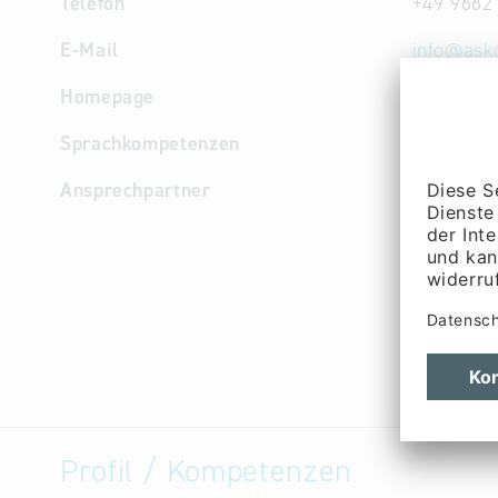
Telefon
+49 9662
E-Mail
info
@
ask
Homepage
http://w
Sprachkompetenzen
Deutsch, 
Ansprechpartner
Geschäfts
Marketin
Rubenbau
Geschäfts
Kelsch
Geschäfts
Prechtl
Profil / Kompetenzen