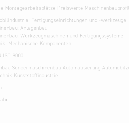
te Montagearbeitsplätze Preiswerte Maschinenbauprofi
bilindustrie: Fertigungseinrichtungen und -werkzeuge
inenbau: Anlagenbau
inenbau: Werkzeugmaschinen und Fertigungssysteme
nik: Mechanische Komponenten
N ISO 9000
nbau Sondermaschinenbau Automatisierung Automobilzul
chnik Kunststoffindustrie
h
gabe