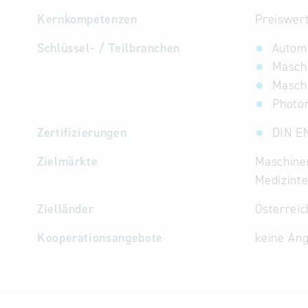
Kernkompetenzen
Preiswer
Schlüssel- / Teilbranchen
Automo
Masch
Masch
Photo
Zertifizierungen
DIN E
Zielmärkte
Maschine
Medizinte
Zielländer
Österreic
Kooperationsangebote
keine An