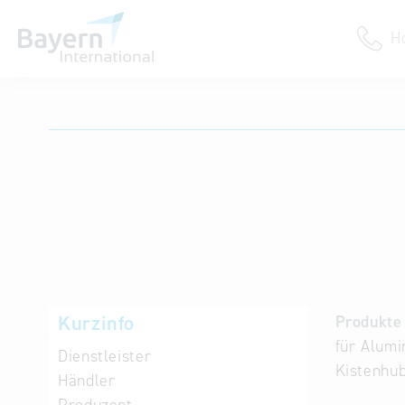
H
Anmeldung
Unternehmen anmelden
Institution anmelden
Kurzinfo
Produkte 
für Alumi
Dienstleister
Kistenhub
Händler