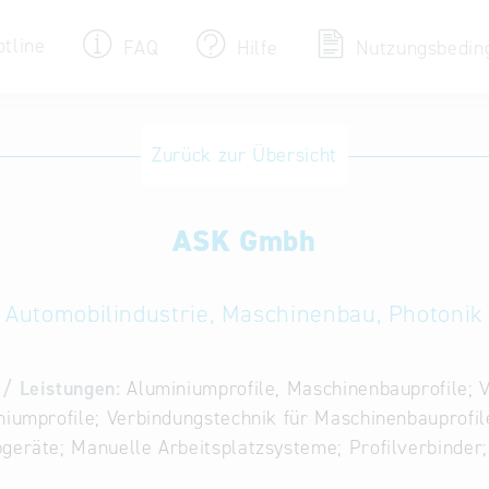
otline
FAQ
Hilfe
Nutzungsbedin
Eintrag ändern / löschen
Zurück zur Übersicht
Aktualisieren Sie Ihren bestehenden Eintrag
in der „Key to Bavaria“ Datenbank
ASK Gmbh
Internationale Datenbanken
Alternative Datenbanken aus Österreich und
der Slowakei
Automobilindustrie, Maschinenbau, Photonik
/ Leistungen:
Aluminiumprofile, Maschinenbauprofile; 
niumprofile; Verbindungstechnik für Maschinenbauprofil
geräte; Manuelle Arbeitsplatzsysteme; Profilverbinder