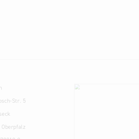
h
sch-Str. 5
seck
 Oberpfalz