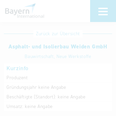
Anmeldung
Eintrag
Zurück zur Übersicht
ändern /
Unternehmen
Asphalt- und Isolierbau Weiden GmbH
löschen
anmelden
Aktualisieren
Bauwirtschaft, Neue Werkstoffe
Sie Ihren
Institution
Kurzinfo
bestehenden
anmelden
Eintrag in der
Produzent
„Key to
Gründungsjahr
keine Angabe
Bavaria“
Datenbank
Beschäftigte (Standort):
keine Angabe
Umsatz:
keine Angabe
Internationale
Datenbanken