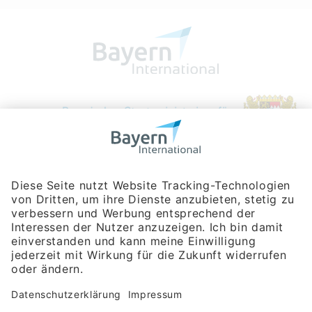
Bayerische Gesellschaft für Internationale
Wirtschaftsbeziehungen mbH
Rosenheimer Str. 143C
81671 München
Tel:
+49 180 5949260
(Festnetz 14 ct/min, Mobil max. 42 ct/min)
Hotline
Datenschutzerklärung
Impressum