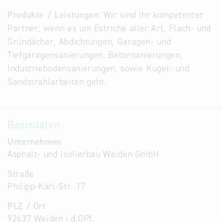
Alternative
Produkte / Leistungen:
Wir sind Ihr kompetenter
Datenbanken
Partner, wenn es um Estriche aller Art, Flach- und
aus
Gründächer, Abdichtungen, Garagen- und
Österreich
Tiefgaragensanierungen, Betonsanierungen,
und der
Industriebodensanierungen, sowie Kugel- und
Slowakei
Sandstrahlarbeiten geht.
Basisdaten
Unternehmen
Asphalt- und Isolierbau Weiden GmbH
Straße
Philipp-Karl-Str. 17
PLZ / Ort
92637 Weiden i.d.OPf.