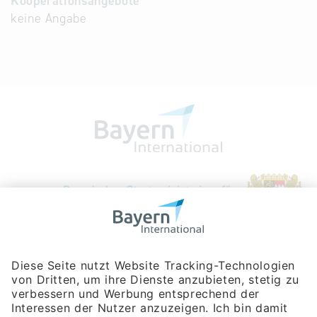
Kooperationsangebote
keine Angabe
Bayerische Gesellschaft für Internationale
Wirtschaftsbeziehungen mbH
Rosenheimer Str. 143C
81671 München
Tel:
+49 180 5949260