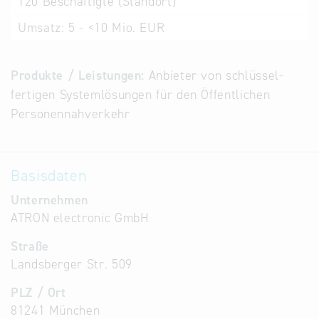
120
Beschäftigte (Standort)
Alternative
Umsatz:
5 - <10 Mio. EUR
Datenbanken
aus
Österreich
Produkte / Leistungen:
An­bieter von schlüssel­
und der
fertigen System­lösungen für den Öffent­lichen
Slowakei
Personen­nah­verkehr
Basisdaten
Unternehmen
ATRON electronic GmbH
Straße
Landsberger Str. 509
PLZ / Ort
81241 München