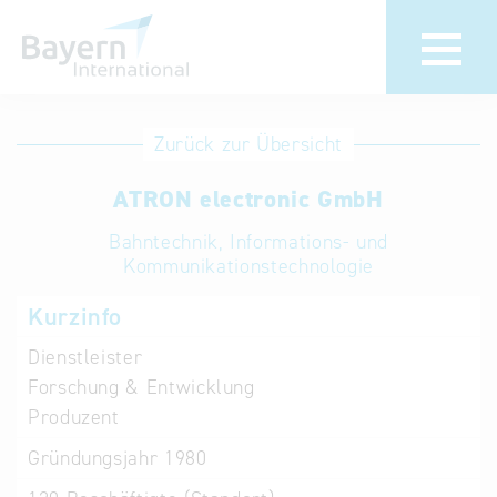
Anmeldung
Eintrag
Zurück zur Übersicht
ändern /
Unternehmen
ATRON electronic GmbH
löschen
anmelden
Aktualisieren
Bahntechnik, Informations- und
Sie Ihren
Institution
Kommunikationstechnologie
bestehenden
anmelden
Kurzinfo
Eintrag in der
„Key to
Dienstleister
Bavaria“
Forschung & Entwicklung
Datenbank
Produzent
Gründungsjahr
1980
Internationale
Datenbanken