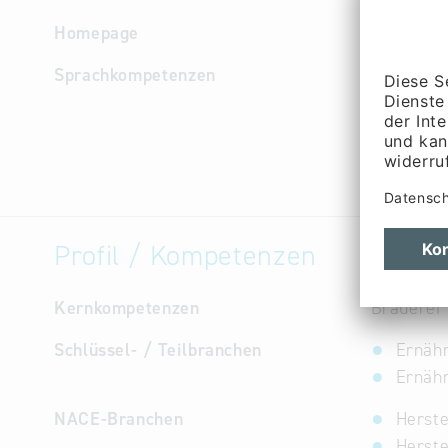
Homepage
http://w
Sprachkompetenzen
Deutsch, 
Profil / Kompetenzen
Kernkompetenzen
Brauerei
Schlüssel- / Teilbranchen
Ernähr
Ernähr
NACE-Branchen
Herste
Herste