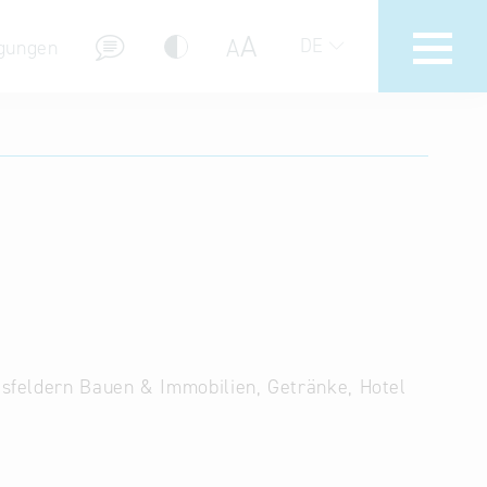
A
A
DE
gungen
Hotline
Hilfe zur Suche
Nutzungsbedingungen
Häufig gestellte Fragen (FAQ)
sfeldern Bauen & Immobilien, Getränke, Hotel