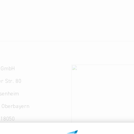
u GmbH
r Str. 80
senheim
. Oberbayern
 18050
u
@
auerbraeu.de