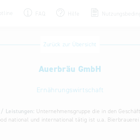
otline
FAQ
Hilfe
Nutzungsbedin
Eintrag ändern / löschen
Zurück zur Übersicht
Aktualisieren Sie Ihren bestehenden Eintrag
in der „Key to Bavaria“ Datenbank
Auerbräu GmbH
Internationale Datenbanken
Alternative Datenbanken aus Österreich und
der Slowakei
Ernährungswirtschaft
/ Leistungen:
Unternehmensgruppe die in den Geschäft
od national und international tätig ist u.a. Bierbrauerei