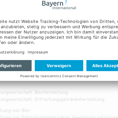
ww.auerbraeu.de
Italienisch
ungswirtschaft: Bierherstellung
ungswirtschaft: Erfrischungsgetränkeherstellung
llung von Bier
11.05
llung von Erfrischungsgetränken; Gewinnung natürlic