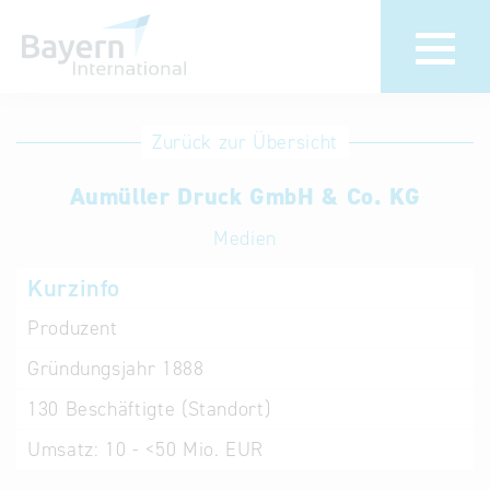
Anmeldung
Eintrag
Zurück zur Übersicht
ändern /
Unternehmen
Aumüller Druck GmbH & Co. KG
löschen
anmelden
Aktualisieren
Medien
Sie Ihren
Institution
Kurzinfo
bestehenden
anmelden
Eintrag in der
Produzent
„Key to
Gründungsjahr
1888
Bavaria“
Datenbank
130
Beschäftigte (Standort)
Umsatz:
10 - <50 Mio. EUR
Internationale
Datenbanken