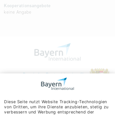
Kooperationsangebote
keine Angabe
Bayerische Gesellschaft für Internationale
Wirtschaftsbeziehungen mbH
Rosenheimer Str. 143C
81671 München
Tel:
+49 180 5949260