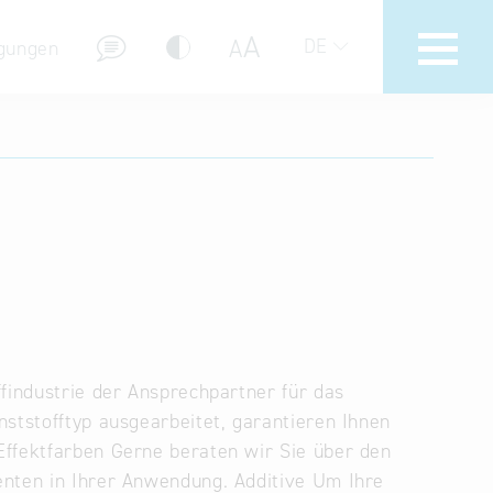
A
A
DE
gungen
Hotline
Hilfe zur Suche
Nutzungsbedingungen
Häufig gestellte Fragen (FAQ)
ffindustrie der Ansprechpartner für das
nststofftyp ausgearbeitet, garantieren Ihnen
Effektfarben Gerne beraten wir Sie über den
enten in Ihrer Anwendung. Additive Um Ihre