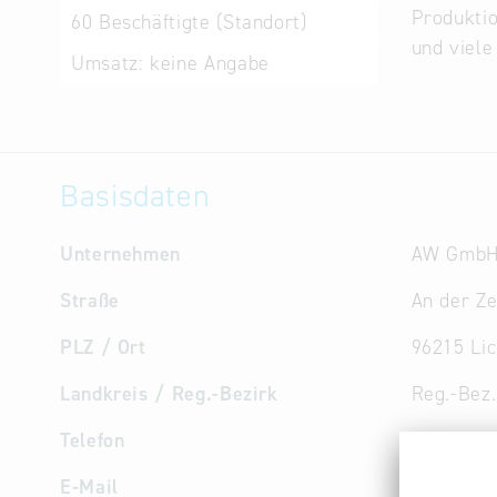
Produktio
60
Beschäftigte (Standort)
und viele
Umsatz:
keine Angabe
Basisdaten
Unternehmen
AW Gmb
Straße
An der Ze
PLZ / Ort
96215 Lic
Landkreis / Reg.-Bezirk
Reg.-Bez
Telefon
+49 9571
E-Mail
info
@
aw-