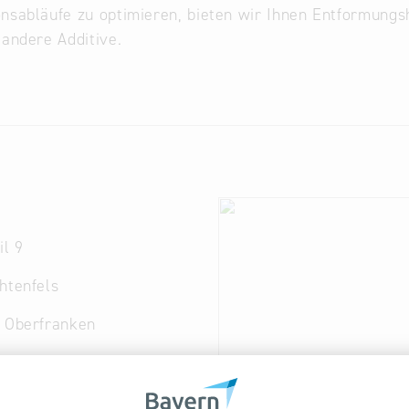
nsabläufe zu optimieren, bieten wir Ihnen Entformungshil
 andere Additive.
H
il 9
htenfels
. Oberfranken
 9575-0
color.de