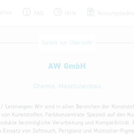
otline
FAQ
Hilfe
Nutzungsbedin
Eintrag ändern / löschen
Zurück zur Übersicht
Aktualisieren Sie Ihren bestehenden Eintrag
in der „Key to Bavaria“ Datenbank
AW GmbH
Internationale Datenbanken
Alternative Datenbanken aus Österreich und
der Slowakei
Chemie, Maschinenbau
/ Leistungen:
Wir sind in allen Bereichen der Kunststo
 von Kunststoffen. Farbkonzentrate Speziell auf den Ku
odukte bestmögliche Verarbeitung und Kompatibilität. 
 Einsatz von Softtouch, Perlglanz und Multicolor-Pigm