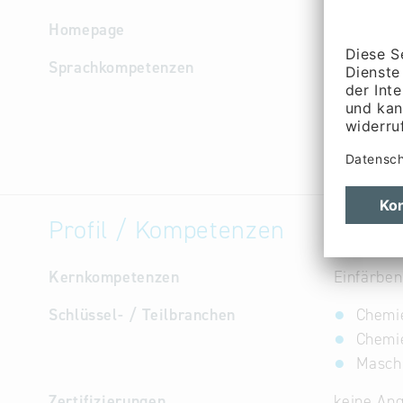
Homepage
http://w
Sprachkompetenzen
Deutsch
Profil / Kompetenzen
Kernkompetenzen
Einfärben
Schlüssel- / Teilbranchen
Chemie
Chemie
Maschi
Zertifizierungen
keine An