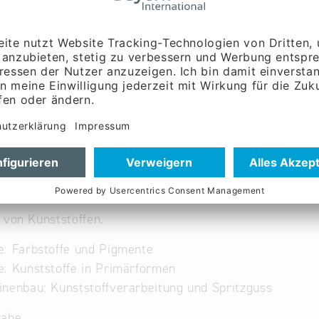
ww.aw-color.de
 von Kunststoffen.
: Farbstoffe und Pigmente
: Kunststoffe in Primärformen
nenbau: Kunststoffverarbeitung und Spritzguss
gabe