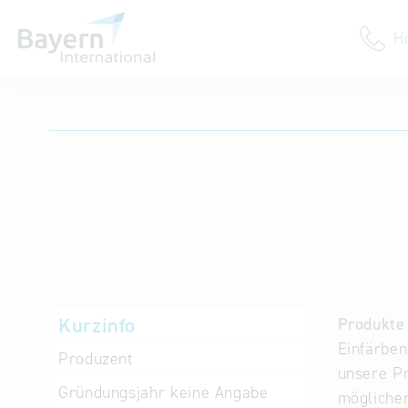
H
Anmeldung
Unternehmen anmelden
Institution anmelden
Kurzinfo
Produkte 
Einfärben
Produzent
unsere Pr
Gründungsjahr
keine Angabe
möglichen