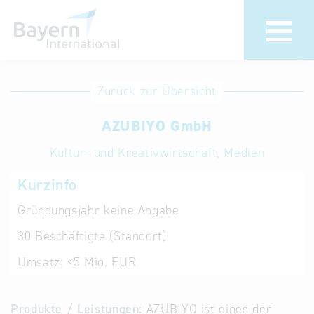
Anmeldung
Eintrag
Zurück zur Übersicht
ändern /
Unternehmen
AZUBIYO GmbH
löschen
anmelden
Aktualisieren
Kultur- und Kreativwirtschaft, Medien
Sie Ihren
Institution
Kurzinfo
bestehenden
anmelden
Eintrag in der
Gründungsjahr
keine Angabe
„Key to
30
Beschäftigte (Standort)
Bavaria“
Datenbank
Umsatz:
<5 Mio. EUR
Internationale
Produkte / Leistungen:
AZUBIYO ist eines der
Datenbanken