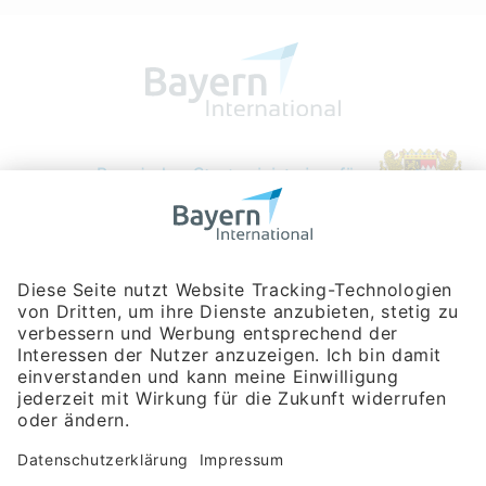
Bayerische Gesellschaft für Internationale
Wirtschaftsbeziehungen mbH
Rosenheimer Str. 143C
81671 München
Tel:
+49 180 5949260
(Festnetz 14 ct/min, Mobil max. 42 ct/min)
Hotline
Datenschutzerklärung
Impressum