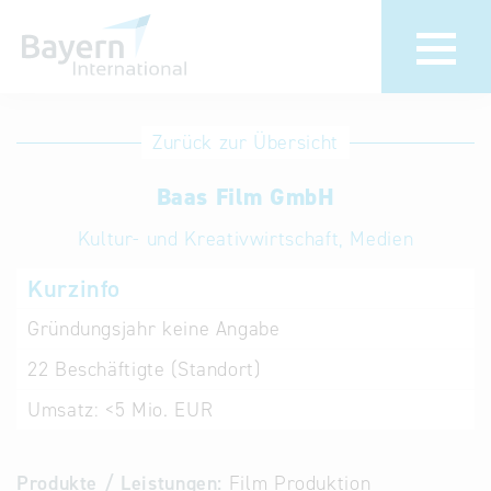
Anmeldung
Eintrag
Zurück zur Übersicht
ändern /
Unternehmen
Baas Film GmbH
löschen
anmelden
Aktualisieren
Kultur- und Kreativwirtschaft, Medien
Sie Ihren
Institution
Kurzinfo
bestehenden
anmelden
Eintrag in der
Gründungsjahr
keine Angabe
„Key to
22
Beschäftigte (Standort)
Bavaria“
Datenbank
Umsatz:
<5 Mio. EUR
Internationale
Produkte / Leistungen:
Film Produktion
Datenbanken