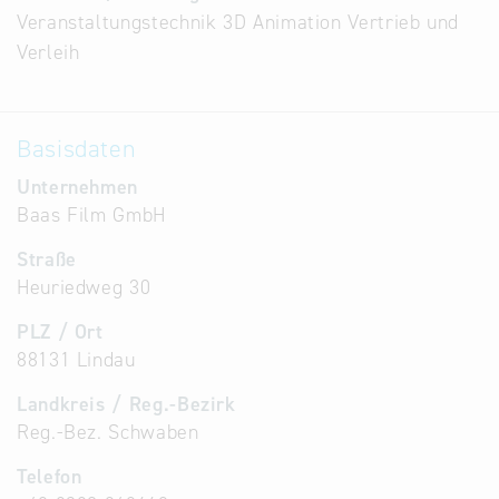
Veranstaltungstechnik 3D Animation Vertrieb und
Alternative
Verleih
Datenbanken
aus
Österreich
Basisdaten
und der
Slowakei
Unternehmen
Baas Film GmbH
Straße
Heuriedweg 30
PLZ / Ort
88131 Lindau
Landkreis / Reg.-Bezirk
Reg.-Bez. Schwaben
Telefon