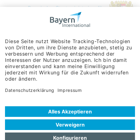
Bayerische Gesellschaft für Internationale
Wirtschaftsbeziehungen mbH
Rosenheimer Str. 143C
81671 München
Tel:
+49 180 5949260
(Festnetz 14 ct/min, Mobil max. 42 ct/min)
Hotline
Datenschutzerklärung
Impressum
Hilfe zur Suche
Nutzungsbedingungen
Häufig gestellte Fragen (FAQ)