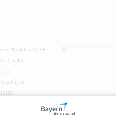
meus Metallbau GmbH
tr. 1 und 3
rgen
. Oberbayern
 66130
allbau-bartholomeus.de
llbau-bartholomeus.d