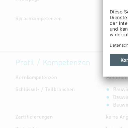
e
Sprachkompetenzen
Deutsch
Profil / Kompetenzen
Kernkompetenzen
Metallbau
Schlüssel- / Teilbranchen
Bauwi
Bauwir
Bauwir
Zertifizierungen
keine An