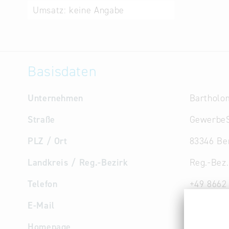
Umsatz:
keine Angabe
Basisdaten
Unternehmen
Bartholo
Straße
GewerbeS
PLZ / Ort
83346 Be
Landkreis / Reg.-Bezirk
Reg.-Bez
Telefon
+49 8662
E-Mail
info
@
met
Homepage
www.meta