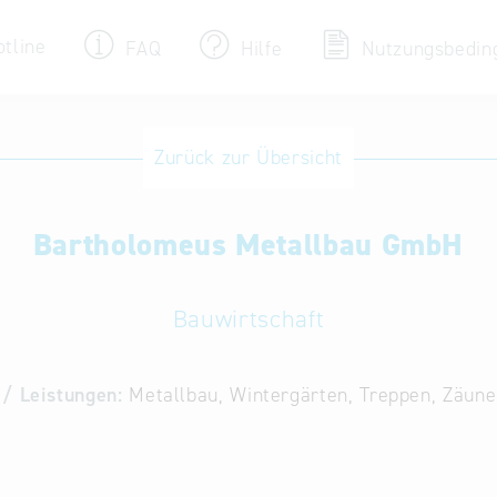
otline
FAQ
Hilfe
Nutzungsbedin
Eintrag ändern / löschen
Zurück zur Übersicht
Aktualisieren Sie Ihren bestehenden Eintrag
in der „Key to Bavaria“ Datenbank
Bartholomeus Metallbau GmbH
Internationale Datenbanken
Alternative Datenbanken aus Österreich und
der Slowakei
Bauwirtschaft
/ Leistungen:
Metallbau, Wintergärten, Treppen, Zäune