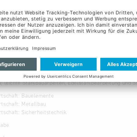
, leichte Stahlbauarbeiten, Edelstahlbearbeitung und 
rtschaft: Bauelemente
tschaft: Metallbau
tschaft: Sicherheitstechnik
gabe