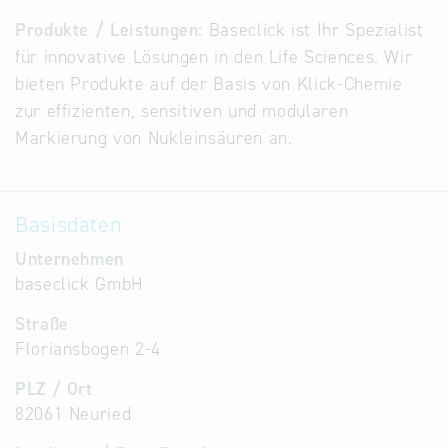
Alternative
Produkte / Leistungen:
Baseclick ist Ihr Spezialist
Datenbanken
für innovative Lösungen in den Life Sciences. Wir
aus
bieten Produkte auf der Basis von Klick-Chemie
Österreich
zur effizienten, sensitiven und modularen
und der
Markierung von Nukleinsäuren an.
Slowakei
Basisdaten
Unternehmen
baseclick GmbH
Straße
Floriansbogen 2-4
PLZ / Ort
82061 Neuried