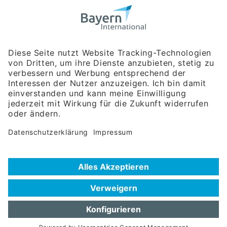
Bayerische Gesellschaft für Internationale
Wirtschaftsbeziehungen mbH
Rosenheimer Str. 143C
81671 München
Tel:
+49 180 5949260
(Festnetz 14 ct/min, Mobil max. 42 ct/min)
Hotline
Datenschutzerklärung
Impressum
Hilfe zur Suche
Nutzungsbedingungen
Häufig gestellte Fragen (FAQ)