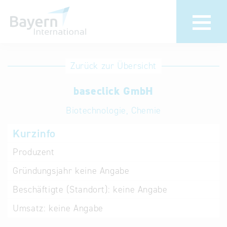
Anmeldung
Eintrag
Zurück zur Übersicht
ändern /
Unternehmen
baseclick GmbH
löschen
anmelden
Aktualisieren
Biotechnologie, Chemie
Sie Ihren
Institution
Kurzinfo
bestehenden
anmelden
Eintrag in der
Produzent
„Key to
Gründungsjahr
keine Angabe
Bavaria“
Datenbank
Beschäftigte (Standort):
keine Angabe
Umsatz:
keine Angabe
Internationale
Datenbanken