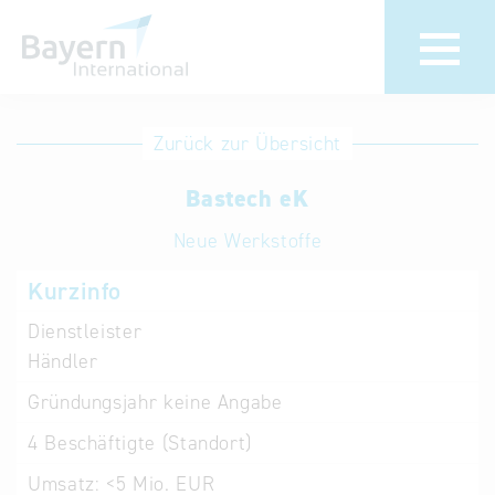
Anmeldung
Eintrag
Zurück zur Übersicht
ändern /
Unternehmen
Bastech eK
löschen
anmelden
Aktualisieren
Neue Werkstoffe
Sie Ihren
Institution
Kurzinfo
bestehenden
anmelden
Eintrag in der
Dienstleister
„Key to
Händler
Bavaria“
Gründungsjahr
keine Angabe
Datenbank
4
Beschäftigte (Standort)
Internationale
Umsatz:
<5 Mio. EUR
Datenbanken