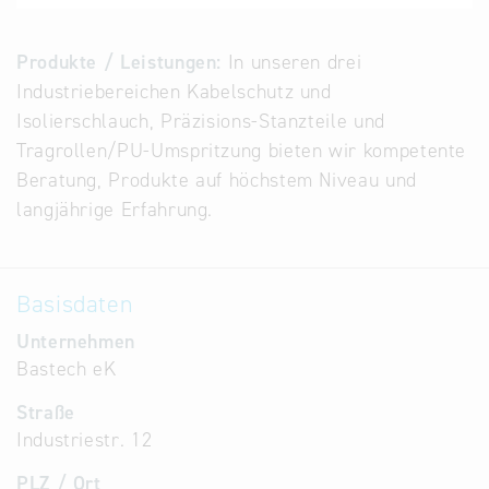
Alternative
Datenbanken
Produkte / Leistungen:
In unseren drei
aus
Industriebereichen Kabelschutz und
Österreich
Isolierschlauch, Präzisions-Stanzteile und
und der
Tragrollen/PU-Umspritzung bieten wir kompetente
Slowakei
Beratung, Produkte auf höchstem Niveau und
langjährige Erfahrung.
Basisdaten
Unternehmen
Bastech eK
Straße
Industriestr. 12
PLZ / Ort