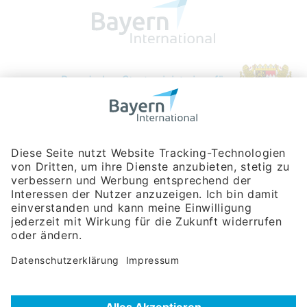
Bayerische Gesellschaft für Internationale
Wirtschaftsbeziehungen mbH
Rosenheimer Str. 143C
81671 München
Tel:
+49 180 5949260
(Festnetz 14 ct/min, Mobil max. 42 ct/min)
Hotline
Datenschutzerklärung
Impressum
Hilfe zur Suche
Nutzungsbedingungen