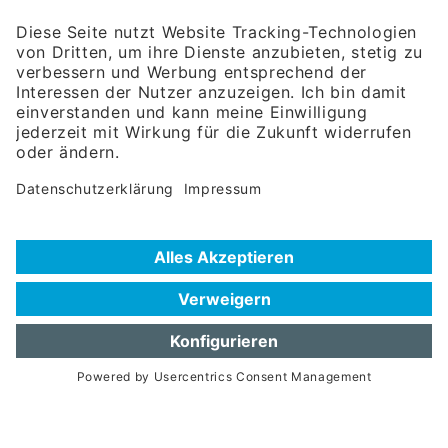
Wirtschaftsbeziehungen mbH
Rosenheimer Str. 143C
81671 München
Tel:
+49 180 5949260
(Festnetz 14 ct/min, Mobil max. 42 ct/min)
Hotline
Datenschutzerklärung
Impressum
Hilfe zur Suche
Nutzungsbedingungen
Häufig gestellte Fragen (FAQ)