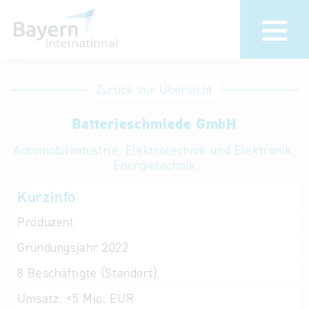
Anmeldung
Eintrag
Zurück zur Übersicht
ändern /
Unternehmen
Batterieschmiede GmbH
löschen
anmelden
Aktualisieren
Automobilindustrie, Elektrotechnik und Elektronik,
Sie Ihren
Institution
Energietechnik
bestehenden
anmelden
Kurzinfo
Eintrag in der
„Key to
Produzent
Bavaria“
Gründungsjahr
2022
Datenbank
8
Beschäftigte (Standort)
Internationale
Umsatz:
<5 Mio. EUR
Datenbanken