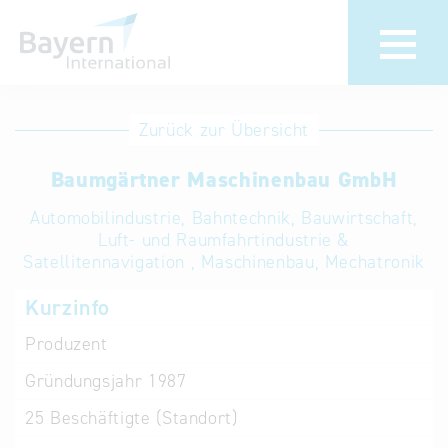
Anmeldung
Eintrag
Zurück zur Übersicht
ändern /
Unternehmen
Baumgärtner Maschinenbau GmbH
löschen
anmelden
Aktualisieren
Automobilindustrie, Bahntechnik, Bauwirtschaft,
Sie Ihren
Institution
Luft- und Raumfahrtindustrie &
Satellitennavigation , Maschinenbau, Mechatronik
bestehenden
anmelden
Eintrag in der
Kurzinfo
„Key to
Produzent
Bavaria“
Datenbank
Gründungsjahr
1987
25
Beschäftigte (Standort)
Internationale
Datenbanken