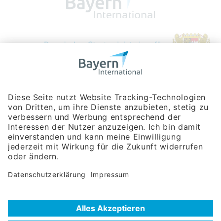
Bayerische Gesellschaft für Internationale
Wirtschaftsbeziehungen mbH
Rosenheimer Str. 143C
81671 München
Tel:
+49 180 5949260
(Festnetz 14 ct/min, Mobil max. 42 ct/min)
Hotline
Datenschutzerklärung
Impressum
Hilfe zur Suche
Nutzungsbedingungen
Häufig gestellte Fragen (FAQ)