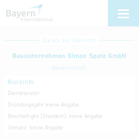
Anmeldung
Eintrag
Zurück zur Übersicht
ändern /
Unternehmen
Bauunternehmen Simon Spatz GmbH
löschen
anmelden
Aktualisieren
Bauwirtschaft
Sie Ihren
Institution
Kurzinfo
bestehenden
anmelden
Eintrag in der
Dienstleister
„Key to
Gründungsjahr
keine Angabe
Bavaria“
Datenbank
Beschäftigte (Standort):
keine Angabe
Umsatz:
keine Angabe
Internationale
Datenbanken