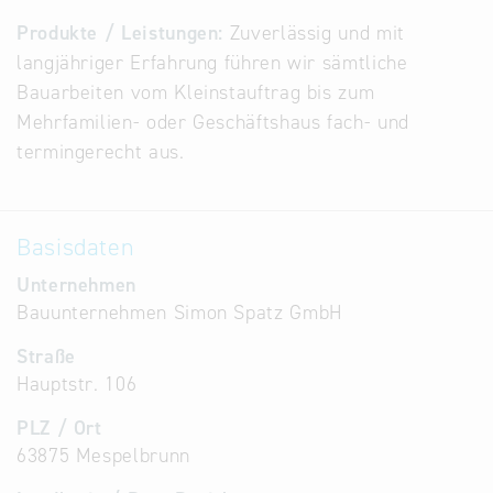
Alternative
Produkte / Leistungen:
Zuverlässig und mit
Datenbanken
langjähriger Erfahrung führen wir sämtliche
aus
Bauarbeiten vom Kleinstauftrag bis zum
Österreich
Mehrfamilien- oder Geschäftshaus fach- und
und der
termingerecht aus.
Slowakei
Basisdaten
Unternehmen
Bauunternehmen Simon Spatz GmbH
Straße
Hauptstr. 106
PLZ / Ort
63875 Mespelbrunn