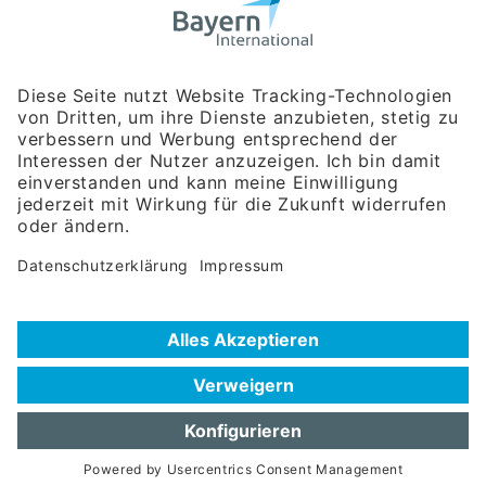
Bayerische Gesellschaft für Internationale
Wirtschaftsbeziehungen mbH
Rosenheimer Str. 143C
81671 München
Tel:
+49 180 5949260
(Festnetz 14 ct/min, Mobil max. 42 ct/min)
Hotline
Datenschutzerklärung
Impressum
Hilfe zur Suche
Nutzungsbedingungen
Häufig gestellte Fragen (FAQ)