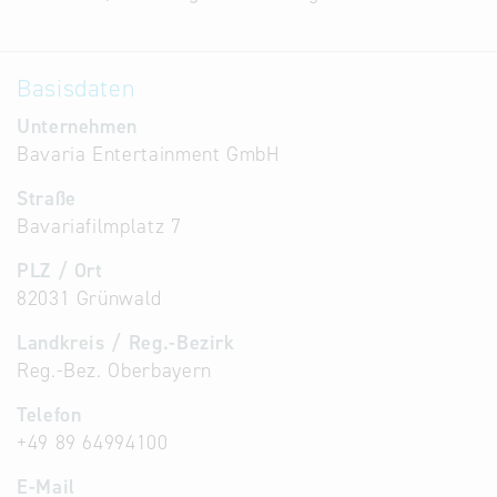
Alternative
Datenbanken
Basisdaten
aus
Österreich
Unternehmen
und der
Bavaria Entertainment GmbH
Slowakei
Straße
Bavariafilmplatz 7
PLZ / Ort
82031 Grünwald
Landkreis / Reg.-Bezirk
Reg.-Bez. Oberbayern
Telefon
+49 89 64994100
E-Mail