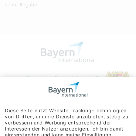
keine Angabe
Bayerische Gesellschaft für Internationale
Wirtschaftsbeziehungen mbH
Rosenheimer Str. 143C
81671 München
Tel:
+49 180 5949260
(Festnetz 14 ct/min, Mobil max. 42 ct/min)