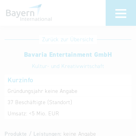
Anmeldung
Eintrag
Zurück zur Übersicht
ändern /
Unternehmen
Bavaria Entertainment GmbH
löschen
anmelden
Aktualisieren
Kultur- und Kreativwirtschaft
Sie Ihren
Institution
Kurzinfo
bestehenden
anmelden
Eintrag in der
Gründungsjahr
keine Angabe
„Key to
37
Beschäftigte (Standort)
Bavaria“
Datenbank
Umsatz:
<5 Mio. EUR
Internationale
Produkte / Leistungen:
keine Angabe
Datenbanken