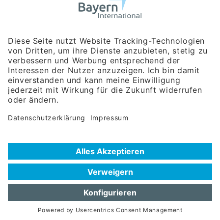
Bayerische Gesellschaft für Internationale
Wirtschaftsbeziehungen mbH
Rosenheimer Str. 143C
81671 München
Tel:
+49 180 5949260
(Festnetz 14 ct/min, Mobil max. 42 ct/min)
Hotline
Datenschutzerklärung
Impressum
Hilfe zur Suche
Nutzungsbedingungen
Häufig gestellte Fragen (FAQ)