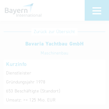
Anmeldung
Eintrag
Zurück zur Übersicht
ändern /
Unternehmen
Bavaria Yachtbau GmbH
löschen
anmelden
Aktualisieren
Maschinenbau
Sie Ihren
Institution
Kurzinfo
bestehenden
anmelden
Eintrag in der
Dienstleister
„Key to
Gründungsjahr
1978
Bavaria“
Datenbank
653
Beschäftigte (Standort)
Umsatz:
>= 125 Mio. EUR
Internationale
Datenbanken