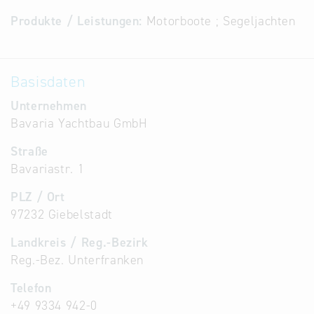
Alternative
Produkte / Leistungen:
Motorboote ; Segeljachten
Datenbanken
aus
Österreich
Basisdaten
und der
Unternehmen
Slowakei
Bavaria Yachtbau GmbH
Straße
Bavariastr. 1
PLZ / Ort
97232 Giebelstadt
Landkreis / Reg.-Bezirk
Reg.-Bez. Unterfranken
Telefon
+49 9334 942-0